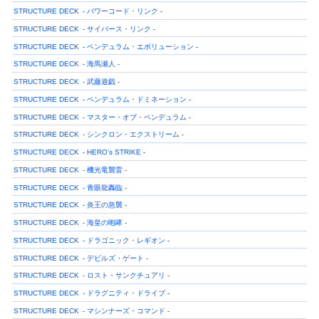
STRUCTURE DECK
- パワーコード・リンク -
STRUCTURE DECK
- サイバース・リンク -
STRUCTURE DECK
- ペンデュラム・エボリューション -
STRUCTURE DECK
- 海馬瀬人 -
STRUCTURE DECK
- 武藤遊戯 -
STRUCTURE DECK
- ペンデュラム・ドミネーション -
STRUCTURE DECK
- マスター・オブ・ペンデュラム -
STRUCTURE DECK
- シンクロン・エクストリーム -
STRUCTURE DECK
- HERO’s STRIKE -
STRUCTURE DECK
- 機光竜襲雷 -
STRUCTURE DECK
- 青眼龍轟臨 -
STRUCTURE DECK
- 炎王の急襲 -
STRUCTURE DECK
- 海皇の咆哮 -
STRUCTURE DECK
- ドラゴニック・レギオン -
STRUCTURE DECK
- デビルズ・ゲート -
STRUCTURE DECK
- ロスト・サンクチュアリ -
STRUCTURE DECK
- ドラグニティ・ドライブ -
STRUCTURE DECK
- マシンナーズ・コマンド -