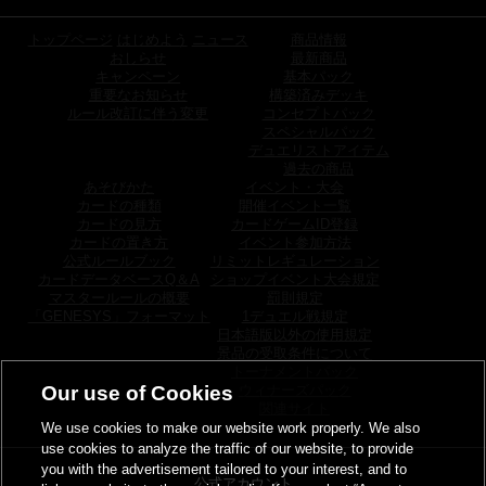
トップページ
はじめよう
ニュース
商品情報
おしらせ
最新商品
キャンペーン
基本パック
重要なお知らせ
構築済みデッキ
ルール改訂に伴う変更
コンセプトパック
スペシャルパック
デュエリストアイテム
過去の商品
あそびかた
イベント・大会
カードの種類
開催イベント一覧
カードの見方
カードゲームID登録
カードの置き方
イベント参加方法
公式ルールブック
リミットレギュレーション
カードデータベースQ＆A
ショップイベント大会規定
マスタールールの概要
罰則規定
「GENESYS」フォーマット
1デュエル戦規定
日本語版以外の使用規定
景品の受取条件について
トーナメントパック
Our use of Cookies
ウィナーズパック
関連サイト
We use cookies to make our website work properly. We also
use cookies to analyze the traffic of our website, to provide
you with the advertisement tailored to your interest, and to
公式アカウント