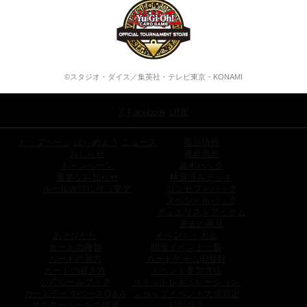
©スタジオ・ダイス／集英社・テレビ東京・KONAMI
X
Facebook
LINE
トップページ
はじめよう
ニュース
商品情報
おしらせ
最新商品
キャンペーン
基本パック
重要なお知らせ
構築済みデッキ
ルール改訂に伴う変更
コンセプトパック
スペシャルパック
デュエリストアイテム
過去の商品
あそびかた
イベント・大会
カードの種類
開催イベント一覧
カードの見方
カードゲームID登録
カードの置き方
イベント参加方法
公式ルールブック
リミットレギュレーション
カードデータベースQ＆A
ショップイベント大会規定
マスタールールの概要
罰則規定