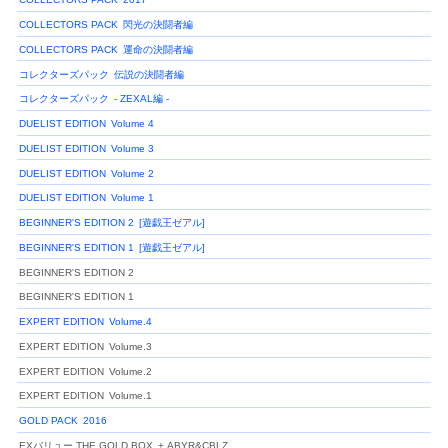
COLLECTORS PACK
閃光の決闘者編
COLLECTORS PACK
運命の決闘者編
コレクターズパック
伝説の決闘者編
コレクターズパック
- ZEXAL編 -
DUELIST EDITION
Volume 4
DUELIST EDITION
Volume 3
DUELIST EDITION
Volume 2
DUELIST EDITION
Volume 1
BEGINNER'S EDITION 2
[遊戯王ゼアル]
BEGINNER'S EDITION 1
[遊戯王ゼアル]
BEGINNER'S EDITION 2
BEGINNER'S EDITION 1
EXPERT EDITION
Volume.4
EXPERT EDITION
Volume.3
EXPERT EDITION
Volume.2
EXPERT EDITION
Volume.1
GOLD PACK
2016
EXバリュー THE GOLD BOX
+ ABYR&CBLZ