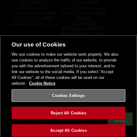
カードの置き方
イベント参加方法
公式ルールブック
リミットレギュレーション
カードデータベースQ＆A
ショップイベント大会規定
マスタールールの概要
罰則規定
「GENESYS」フォーマット
1デュエル戦規定
日本語版以外の使用規定
景品の受取条件について
トーナメントパック
ウィナーズパック
Our use of Cookies
関連サイト
We use cookies to make our website work properly. We also
use cookies to analyze the traffic of our website, to provide
you with the advertisement tailored to your interest, and to
公式アカウント
link our website to the social media. If you select “Accept
X
YouTube
Discord
TikTok
Twitch
Instagram
All Cookies”, all of these cookies will be used on our
website.
Cookie Notice
※当サイトの画像及び商品仕様は
実際の商品と異なる場合がございま
Cookies Settings
す。
Reject All Cookies
遊戯王カード
その他の
個人情
サイトの
グロー
カード
Cookies
ゲーム総合サ
お問い合
報等保
ご利用に
バル
ゲーム
Settings
イト
わせ
護方針
ついて
TOP
TOP
Accept All Cookies
©2026 Konami Digital Entertainment