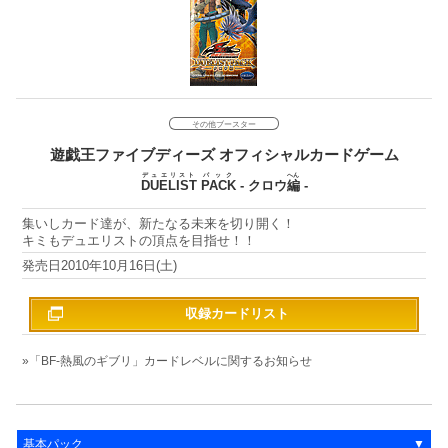
その他ブースター
遊戯王ファイブディーズ
オフィシャルカードゲーム
デュエリスト
パック
へん
DUELIST
PACK
- クロウ
編
-
集いしカード達が、新たなる未来を切り開く！
キミもデュエリストの頂点を目指せ！！
2010年10月16日(土)
収録カードリスト
「BF-熱風のギブリ」カードレベルに関するお知らせ
基本パック