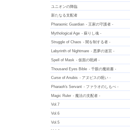
ユニオンの降臨
新たなる支配者
Pharaonic Guardian
- 王家の守護者 -
Mythological Age
- 蘇りし魂 -
Struggle of Chaos
- 闇を制する者 -
Labyrinth of Nightmare
- 悪夢の迷宮 -
Spell of Mask
- 仮面の呪縛 -
Thousand Eyes Bible
- 千眼の魔術書 -
Curse of Anubis
- アヌビスの呪い -
Pharaoh's Servant
- ファラオのしもべ -
Magic Ruler
- 魔法の支配者 -
Vol.7
Vol.6
Vol.5