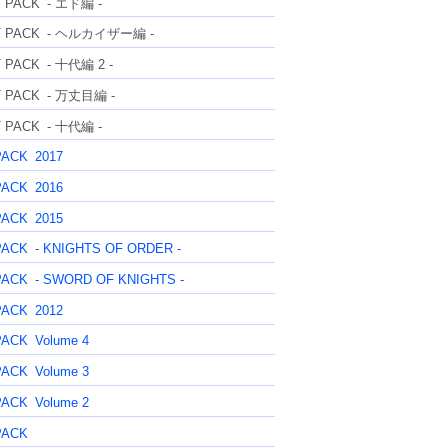
T PACK
- エド編 -
T PACK
- ヘルカイザー編 -
T PACK
- 十代編 2 -
T PACK
- 万丈目編 -
T PACK
- 十代編 -
PACK
2017
PACK
2016
PACK
2015
PACK
- KNIGHTS OF ORDER -
PACK
- SWORD OF KNIGHTS -
PACK
2012
PACK
Volume 4
PACK
Volume 3
PACK
Volume 2
PACK