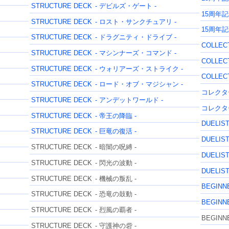
STRUCTURE DECK
- デビルズ・ゲート -
15周年
STRUCTURE DECK
- ロスト・サンクチュアリ -
15周年
STRUCTURE DECK
- ドラグニティ・ドライブ -
COLLEC
STRUCTURE DECK
- マシンナーズ・コマンド -
COLLEC
STRUCTURE DECK
- ウォリアーズ・ストライク -
COLLEC
STRUCTURE DECK
- ロード・オブ・マジシャン -
コレクタ
STRUCTURE DECK
- アンデットワールド -
コレクタ
STRUCTURE DECK
- 帝王の降臨 -
DUELIST
STRUCTURE DECK
- 巨竜の復活 -
DUELIST
STRUCTURE DECK
- 暗闇の呪縛 -
DUELIST
STRUCTURE DECK
- 閃光の波動 -
DUELIST
STRUCTURE DECK
- 機械の叛乱 -
BEGINNE
STRUCTURE DECK
- 恐竜の鼓動 -
BEGINNE
STRUCTURE DECK
- 烈風の覇者 -
BEGINNE
STRUCTURE DECK
- 守護神の砦 -