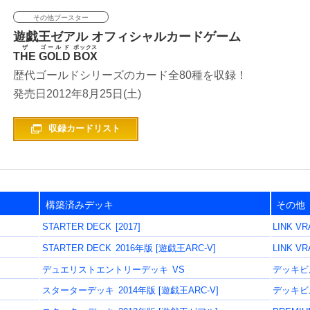
その他ブースター
遊戯王ゼアル
オフィシャルカードゲーム
ザ
ゴールド
ボックス
THE
GOLD
BOX
歴代ゴールドシリーズのカード全80種を収録！
2012年8月25日(土)
収録カードリスト
構築済みデッキ
その他
STARTER DECK
[2017]
LINK VR
STARTER DECK
2016年版 [遊戯王ARC-V]
LINK VR
デュエリストエントリーデッキ
VS
デッキビ
スターターデッキ
2014年版 [遊戯王ARC-V]
デッキビ