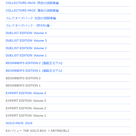
COLLECTORS PACK
閃光の決闘者編
COLLECTORS PACK
運命の決闘者編
コレクターズパック
伝説の決闘者編
コレクターズパック
- ZEXAL編 -
DUELIST EDITION
Volume 4
DUELIST EDITION
Volume 3
DUELIST EDITION
Volume 2
DUELIST EDITION
Volume 1
BEGINNER'S EDITION 2
[遊戯王ゼアル]
BEGINNER'S EDITION 1
[遊戯王ゼアル]
BEGINNER'S EDITION 2
BEGINNER'S EDITION 1
EXPERT EDITION
Volume.4
EXPERT EDITION
Volume.3
EXPERT EDITION
Volume.2
EXPERT EDITION
Volume.1
GOLD PACK
2016
EXバリュー THE GOLD BOX
+ ABYR&CBLZ