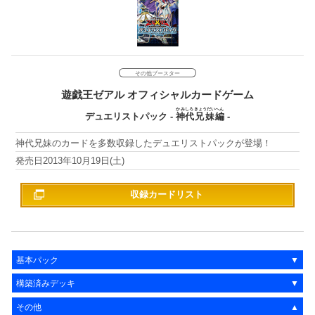
その他ブースター
遊戯王ゼアル
オフィシャルカードゲーム
かみしろ
きょうだい
へん
デュエリストパック
-
神代
兄妹
編
-
神代兄妹のカードを多数収録したデュエリストパックが登場！
2013年10月19日(土)
収録カードリスト
基本パック
構築済みデッキ
その他