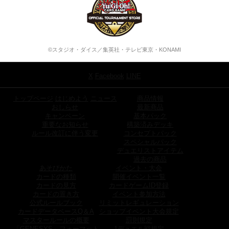
©スタジオ・ダイス／集英社・テレビ東京・KONAMI
X
Facebook
LINE
トップページ
はじめよう
ニュース
商品情報
おしらせ
最新商品
キャンペーン
基本パック
重要なお知らせ
構築済みデッキ
ルール改訂に伴う変更
コンセプトパック
スペシャルパック
デュエリストアイテム
過去の商品
あそびかた
イベント・大会
カードの種類
開催イベント一覧
カードの見方
カードゲームID登録
カードの置き方
イベント参加方法
公式ルールブック
リミットレギュレーション
カードデータベースQ＆A
ショップイベント大会規定
マスタールールの概要
罰則規定
「GENESYS」フォーマット
1デュエル戦規定