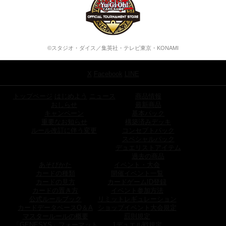
©スタジオ・ダイス／集英社・テレビ東京・KONAMI
X
Facebook
LINE
トップページ
はじめよう
ニュース
商品情報
おしらせ
最新商品
キャンペーン
基本パック
重要なお知らせ
構築済みデッキ
ルール改訂に伴う変更
コンセプトパック
スペシャルパック
デュエリストアイテム
過去の商品
あそびかた
イベント・大会
カードの種類
開催イベント一覧
カードの見方
カードゲームID登録
カードの置き方
イベント参加方法
公式ルールブック
リミットレギュレーション
カードデータベースQ＆A
ショップイベント大会規定
マスタールールの概要
罰則規定
「GENESYS」フォーマット
1デュエル戦規定