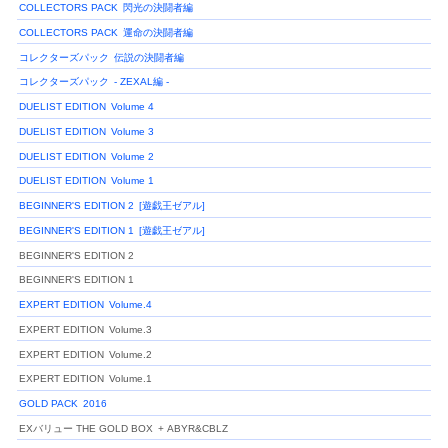
COLLECTORS PACK
閃光の決闘者編
COLLECTORS PACK
運命の決闘者編
コレクターズパック
伝説の決闘者編
コレクターズパック
- ZEXAL編 -
DUELIST EDITION
Volume 4
DUELIST EDITION
Volume 3
DUELIST EDITION
Volume 2
DUELIST EDITION
Volume 1
BEGINNER'S EDITION 2
[遊戯王ゼアル]
BEGINNER'S EDITION 1
[遊戯王ゼアル]
BEGINNER'S EDITION 2
BEGINNER'S EDITION 1
EXPERT EDITION
Volume.4
EXPERT EDITION
Volume.3
EXPERT EDITION
Volume.2
EXPERT EDITION
Volume.1
GOLD PACK
2016
EXバリュー THE GOLD BOX
+ ABYR&CBLZ