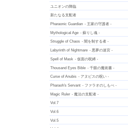
ユニオンの降臨
新たなる支配者
Pharaonic Guardian
- 王家の守護者 -
Mythological Age
- 蘇りし魂 -
Struggle of Chaos
- 闇を制する者 -
Labyrinth of Nightmare
- 悪夢の迷宮 -
Spell of Mask
- 仮面の呪縛 -
Thousand Eyes Bible
- 千眼の魔術書 -
Curse of Anubis
- アヌビスの呪い -
Pharaoh's Servant
- ファラオのしもべ -
Magic Ruler
- 魔法の支配者 -
Vol.7
Vol.6
Vol.5