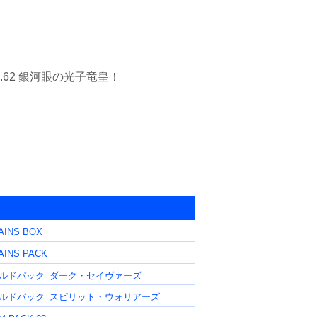
こそが全てを切り開く光！ 現れろ銀河究極龍！ No.62 銀河眼の光子竜皇！
AINS BOX
AINS PACK
ルドパック
ダーク・セイヴァーズ
ルドパック
スピリット・ウォリアーズ