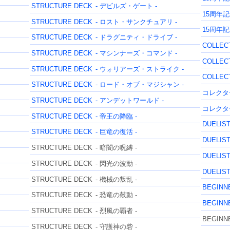
STRUCTURE DECK
- デビルズ・ゲート -
15周年
STRUCTURE DECK
- ロスト・サンクチュアリ -
15周年
STRUCTURE DECK
- ドラグニティ・ドライブ -
COLLEC
STRUCTURE DECK
- マシンナーズ・コマンド -
COLLEC
STRUCTURE DECK
- ウォリアーズ・ストライク -
COLLEC
STRUCTURE DECK
- ロード・オブ・マジシャン -
コレクタ
STRUCTURE DECK
- アンデットワールド -
コレクタ
STRUCTURE DECK
- 帝王の降臨 -
DUELIST
STRUCTURE DECK
- 巨竜の復活 -
DUELIST
STRUCTURE DECK
- 暗闇の呪縛 -
DUELIST
STRUCTURE DECK
- 閃光の波動 -
DUELIST
STRUCTURE DECK
- 機械の叛乱 -
BEGINNE
STRUCTURE DECK
- 恐竜の鼓動 -
BEGINNE
STRUCTURE DECK
- 烈風の覇者 -
BEGINNE
STRUCTURE DECK
- 守護神の砦 -