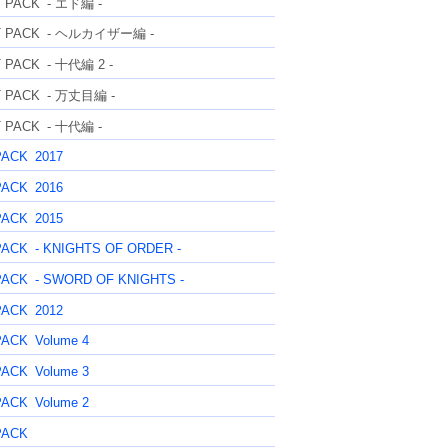
T PACK
- エド編 -
T PACK
- ヘルカイザー編 -
T PACK
- 十代編 2 -
T PACK
- 万丈目編 -
T PACK
- 十代編 -
PACK
2017
PACK
2016
PACK
2015
PACK
- KNIGHTS OF ORDER -
PACK
- SWORD OF KNIGHTS -
PACK
2012
PACK
Volume 4
PACK
Volume 3
PACK
Volume 2
PACK