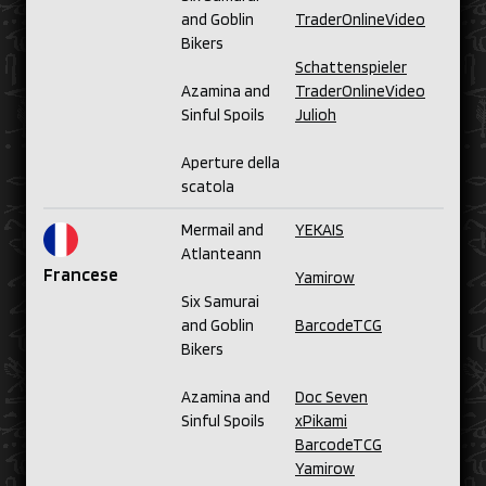
and Goblin
TraderOnlineVideo
Bikers
Schattenspieler
Azamina and
TraderOnlineVideo
Sinful Spoils
Julioh
Aperture della
scatola
Mermail and
YEKAIS
Atlanteann
Francese
Yamirow
Six Samurai
and Goblin
BarcodeTCG
Bikers
Azamina and
Doc Seven
Sinful Spoils
xPikami
BarcodeTCG
Yamirow