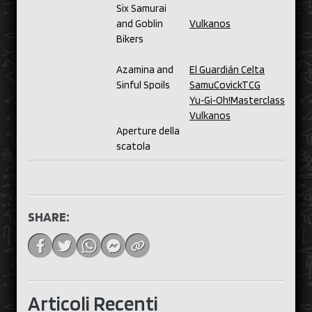
Six Samurai
and Goblin
Vulkanos
Bikers
Azamina and
El Guardián Celta
Sinful Spoils
SamuCovickTCG
Yu‑Gi‑Oh!Masterclass
Vulkanos
Aperture della
scatola
SHARE:
Articoli Recenti