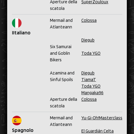
Aperture della
SuperZouloux
scatola
Mermail and
Colossa
Atlanteann
I
Italiano
Diegub
Six Samurai
and Goblin
Toda YGO
Bikers
Azamina and
Diegub
Sinful Spoils
TiamaT
Toda YGO
Mangaka96
Aperture della
Colossa
scatola
Mermail and
Yu‑Gi‑Oh!Masterclass
Atlanteann
Spagnolo
El Guardián Celta