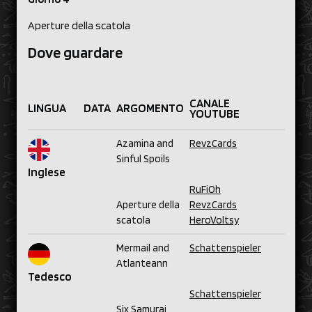
Aperture della scatola
Dove guardare
CANALE
LINGUA
DATA
ARGOMENTO
YOUTUBE
Azamina and
RevzCards
Sinful Spoils
Inglese
RuFiOh
Aperture della
RevzCards
scatola
HeroVoltsy
Mermail and
Schattenspieler
Atlanteann
Tedesco
Schattenspieler
Six Samurai