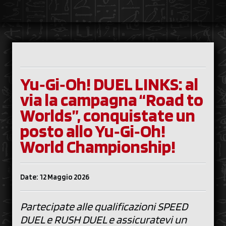
Yu‑Gi‑Oh! DUEL LINKS: al
via la campagna “Road to
Worlds”, conquistate un
posto allo Yu‑Gi‑Oh!
World Championship!
Date: 12 Maggio 2026
Partecipate alle qualificazioni SPEED
DUEL e RUSH DUEL e assicuratevi un