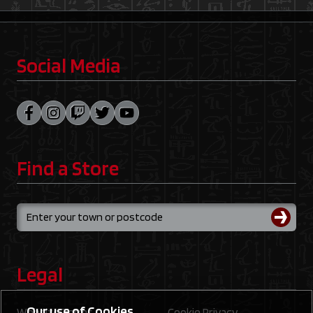
Social Media
Find a Store
Legal
Our use of Cookies
Website Terms
Cookie Privacy