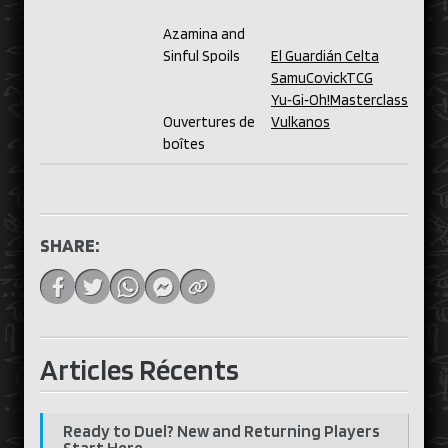
Azamina and
Sinful Spoils
El Guardián Celta
SamuCovickTCG
Yu‑Gi‑Oh!Masterclass
Ouvertures de
Vulkanos
boîtes
SHARE:
Articles Récents
Ready to Duel? New and Returning Players