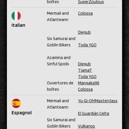
boîtes
SuperZouloux
Mermail and
Colossa
Atlanteann
Italian
Diegub
Six Samurai and
Goblin Bikers
Toda YGO
Azamina and
Sinful Spoils
Diegub
TiamaT
Toda YGO
Ouvertures de
Mangaka96
boîtes
Colossa
Mermail and
Yu‑Gi‑Oh!Masterclass
Atlanteann
Espagnol
El Guardián Celta
Six Samurai and
Goblin Bikers
Vulkanos