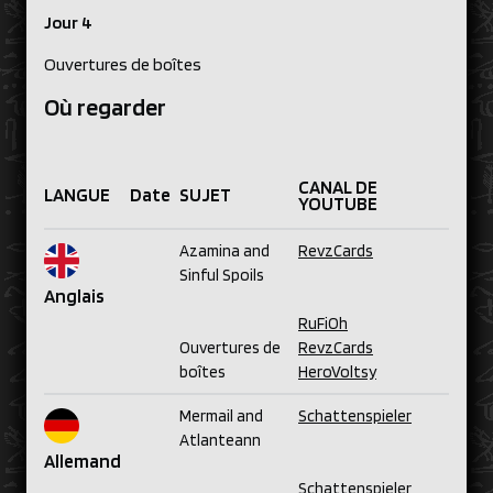
Jour 4
Ouvertures de boîtes
Où regarder
CANAL DE
LANGUE
Date
SUJET
YOUTUBE
Azamina and
RevzCards
Sinful Spoils
Anglais
RuFiOh
Ouvertures de
RevzCards
boîtes
HeroVoltsy
Mermail and
Schattenspieler
Atlanteann
Allemand
Schattenspieler