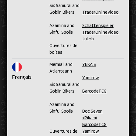
Six Samurai and
Goblin Bikers
TraderOnlineVideo
Azamina and
Schattenspieler
Sinful Spoils
TraderOnlineVideo
Julioh
Ouvertures de
boîtes
Mermail and
YEKAIS
Atlanteann
Français
Yamirow
Six Samurai and
Goblin Bikers
BarcodeTCG
Azamina and
Sinful Spoils
Doc Seven
xPikami
BarcodeTCG
Ouvertures de
Yamirow