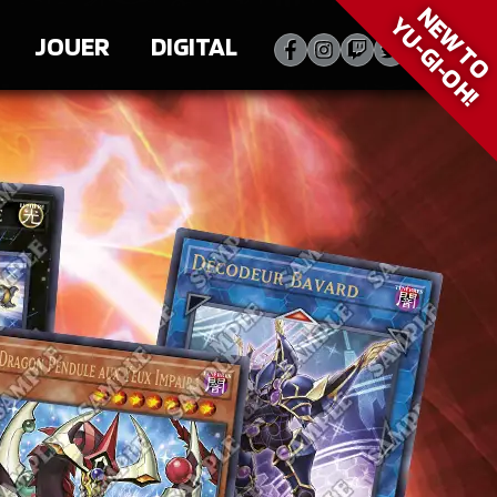
NEW T
YU‑GI‑OH!
JOUER
DIGITAL