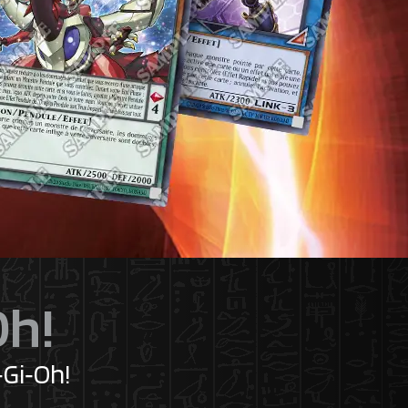
Oh!
‑Gi‑Oh!