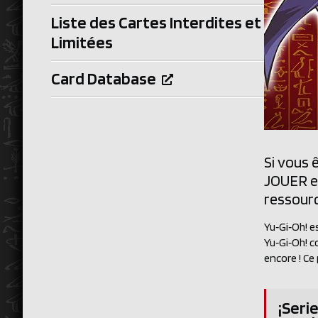
Liste des Cartes Interdites et
Limitées
Card Database
Si vous 
JOUER et
ressourc
Yu‑Gi‑Oh! e
Yu‑Gi‑Oh! c
encore ! Ce 
¡Seri