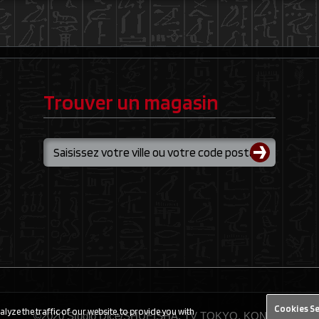
Trouver un magasin
Cookies S
yze the traffic of our website, to provide you with
©2020 Studio Dice/SHUEISHA, TV TOKYO, KONAMI