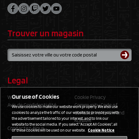
Trouver un magasin
Legal
Our use of Cookies
Website Terms
Cookie Privacy
Avis de Confidentialité
Community Code of
We use cookies to make our website work properly. We also use
Conduct: Yu‑Gi‑Oh! and
cookies to analyze the traffic of our website, to provide you with
the advertisement tailored to your interest, and to link our
KONAMI
website to the social media. If you select “Accept All Cookies”, all
Contactez-Nous
of these cookies will be used on our website.
Cookie Notice