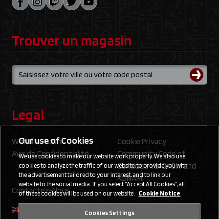
Trouver un magasin
Legal
Our use of Cookies
Website Terms
Cookie Privacy
Avis de Confidentialité
Community Code of
We use cookies to make our website work properly. We also use
Conduct: Yu‑Gi‑Oh! and
cookies to analyze the traffic of our website, to provide you with
the advertisement tailored to your interest, and to link our
KONAMI
website to the social media. If you select “Accept All Cookies”, all
Contactez-Nous
of these cookies will be used on our website.
Cookie Notice
Cookies Settings