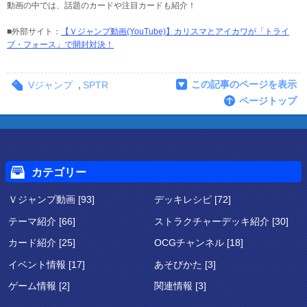
動画の中では、話題のカードや注目カードも紹介！
■外部サイト：
【Ｖジャンプ動画(YouTube)】カリスマとアイカワが「トライ
ブ・フォース」で開封対決！
この記事のページを表示
Vジャンプ
,
SPTR
ページトップ
カテゴリー
Ｖジャンプ動画 [93]
デッキレシピ [72]
テーマ紹介 [66]
ストラクチャーデッキ紹介 [30]
カード紹介 [25]
OCGチャンネル [18]
イベント情報 [17]
あそびかた [3]
ゲーム情報 [2]
関連情報 [3]