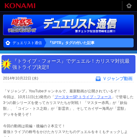
デュエリスト通信
『SPTR』タグの付いた記事
『トライブ・フォース』でデュエル！カリスマ対抗最
強トライブ決定!!
2014年10月22日 (水)
Ｖジャンプ動画
「Ｖジャンプ」YouTubeチャンネルで、最新動画が公開されているぞ！
今回は、10月11日(土)発売の「
ブースターSP トライブ・フォース
」で登場した
3つの新シリーズを使ってカリスマたちが対戦！ 「マスター赤馬」が「妖仙
獣」、「コイン・トス之助」が「影霊衣」、そしてカイザー海馬が「霊獣」
デッキを使うぞ！
今回の動画は前編・後編の２本立て！
最強トライブの称号をかけたカリスマたちのデュエルをキミもチェックしよ