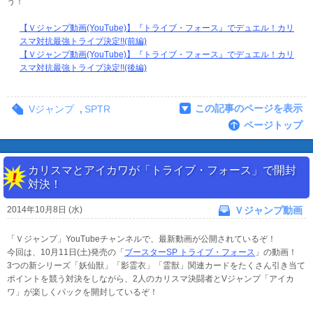
う！
【Ｖジャンプ動画(YouTube)】『トライブ・フォース』でデュエル！カリ
スマ対抗最強トライブ決定!!(前編)
【Ｖジャンプ動画(YouTube)】『トライブ・フォース』でデュエル！カリ
スマ対抗最強トライブ決定!!(後編)
この記事のページを表示
Vジャンプ
,
SPTR
ページトップ
カリスマとアイカワが「トライブ・フォース」で開封
対決！
2014年10月8日 (水)
Ｖジャンプ動画
「Ｖジャンプ」YouTubeチャンネルで、最新動画が公開されているぞ！
今回は、10月11日(土)発売の「
ブースターSP トライブ・フォース
」の動画！
3つの新シリーズ「妖仙獣」「影霊衣」「霊獣」関連カードをたくさん引き当て
ポイントを競う対決をしながら、2人のカリスマ決闘者とVジャンプ「アイカ
ワ」が楽しくパックを開封しているぞ！