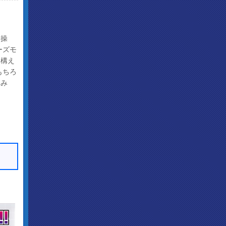
を操
ーズモ
ち構え
もちろ
しみ