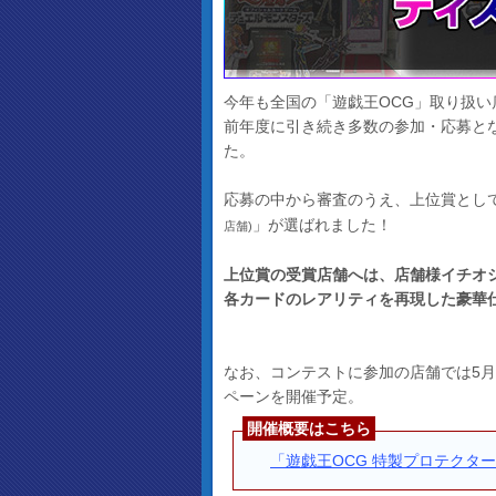
今年も全国の「遊戯王OCG」取り扱
前年度に引き続き多数の参加・応募と
た。
応募の中から審査のうえ、上位賞とし
」が選ばれました！
店舗)
上位賞の受賞店舗へは、店舗様イチオ
各カードのレアリティを再現した豪華
なお、コンテストに参加の店舗では5月
ペーンを開催予定。
開催概要はこちら
「遊戯王OCG 特製プロテクタ