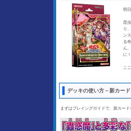
明日
昆
り
ン
る
ん
に
ここ
デッキの使い方－新カード
まずはプレイングガイドで、新カード