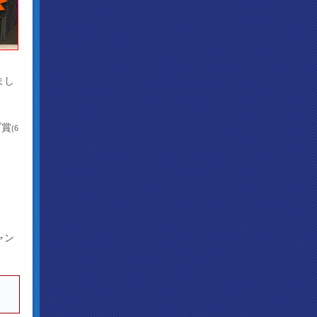
まし
ブ賞
(6
ャン