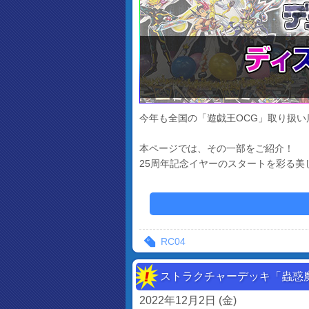
今年も全国の「遊戯王OCG」取り扱
本ページでは、その一部をご紹介！
25周年記念イヤーのスタートを彩る
RC04
ストラクチャーデッキ「蟲惑
2022年12月2日 (金)