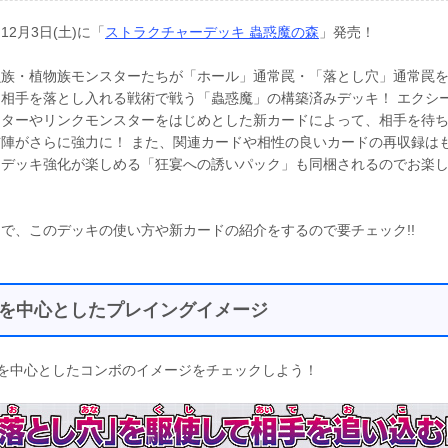
12月3日(土)に「
ストラクチャーデッキ 蟲惑魔の森
」発売！
虫族・植物族モンスターたちが「ホール」通常罠・「落とし穴」通常罠
、相手を落とし入れる戦術で戦う「蟲惑魔」の構築済みデッキ！ エクシ
スターやリンクモンスターをはじめとした新カードによって、相手を待
布陣がさらに強力に！ また、関連カードや相性の良いカードの再収録は
、デッキ強化が楽しめる「狂宴への誘いパック」も同梱されるのでお楽
！
で、このデッキの使い方や新カードの紹介をするので要チェック!!
を中心としたプレイングイメージ
を中心としたコンボのイメージをチェックしよう！