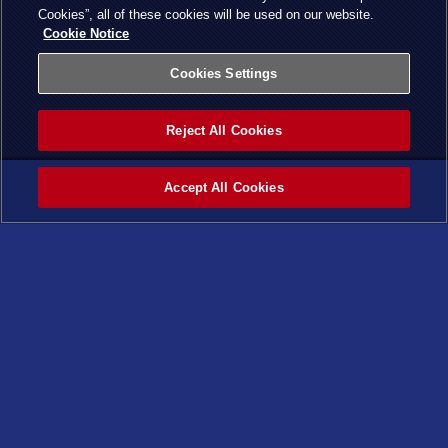
Cookies”, all of these cookies will be used on our website.
Cookie Notice
Cookies Settings
Reject All Cookies
Accept All Cookies
ホーム
カテゴ
タグ
最新記
ページ
リー
事
トップ
©スタジオ・ダイス／集英社・テレビ東京・KONAMI
X
Facebook
LINE
トップページ
はじめよう
ニュース
商品情報