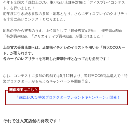
今年も全国の「遊戯王OCG」取り扱い店舗を対象に「ディスプレイコンテス
ト」を行いました！
前年度に引き続き多数の参加・応募となり、さらにディスプレイのクオリティ
も非常に高いコンテストとなりました。
応募の中から審査のうえ、上位賞として「最優秀賞
」「優秀賞
」
(1店舗)
(3店舗)
「特別賞
」「クリエイティブ賞
」が選ばれました！
(6店舗)
(6店舗)
上位賞の受賞店舗へは、店舗様イチオシのイラストを用いた「特大OCGカー
ド」が贈られます。
各カードのレアリティを再現した豪華仕様となっており必見です！
なお、コンテストに参加の店舗では5月12日より、遊戯王OCG商品購入で「特
製プロテクター」がもらえるキャンペーンを開催予定。
開催概要はこちら
「遊戯王OCG 特製プロテクタープレゼントキャンペーン」開催！
それでは入賞店舗の発表です！