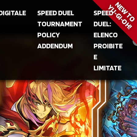
NEW T
YU‑GI‑OH!
DIGITALE
SPEED DUEL
SPEED
TOURNAMENT
DUEL:
POLICY
ELENCO
ADDENDUM
PROIBITE
E
LIMITATE