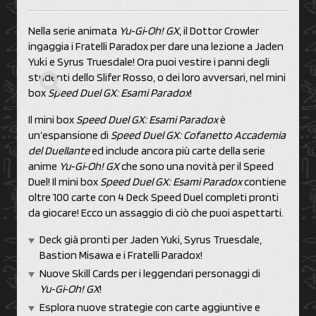
Nella serie animata
Yu‑Gi‑Oh! GX
, il Dottor Crowler
ingaggia i Fratelli Paradox per dare una lezione a Jaden
Yuki e Syrus Truesdale! Ora puoi vestire i panni degli
studenti dello Slifer Rosso, o dei loro avversari, nel mini
box
Speed Duel GX: Esami Paradox
!
Il mini box
Speed Duel GX: Esami Paradox
è
un’espansione di
Speed Duel GX: Cofanetto Accademia
del Duellante
ed include ancora più carte della serie
anime
Yu‑Gi‑Oh! GX
che sono una novità per il Speed
Duel! Il mini box
Speed Duel GX: Esami Paradox
contiene
oltre 100 carte con 4 Deck Speed Duel completi pronti
da giocare! Ecco un assaggio di ciò che puoi aspettarti.
Deck già pronti per Jaden Yuki, Syrus Truesdale,
Bastion Misawa e i Fratelli Paradox!
Nuove Skill Cards per i leggendari personaggi di
Yu‑Gi‑Oh! GX
!
Esplora nuove strategie con carte aggiuntive e