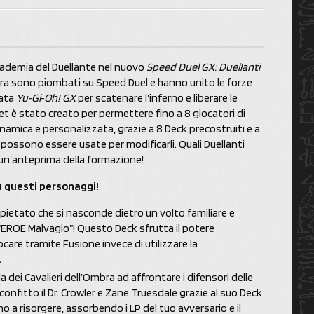
cademia del Duellante nel nuovo
Speed Duel GX: Duellanti
Ombra sono piombati su Speed Duel e hanno unito le forze
mata
Yu‑Gi‑Oh! GX
per scatenare l’inferno e liberare le
t è stato creato per permettere fino a 8 giocatori di
inamica e personalizzata, grazie a 8 Deck precostruiti e a
 possono essere usate per modificarli. Quali Duellanti
un’anteprima della formazione!
u questi personaggi!
pietato che si nasconde dietro un volto familiare e
 “EROE Malvagio”! Questo Deck sfrutta il potere
care tramite Fusione invece di utilizzare la
.
 dei Cavalieri dell’Ombra ad affrontare i difensori delle
 sconfitto il Dr. Crowler e Zane Truesdale grazie al suo Deck
o a risorgere, assorbendo i LP del tuo avversario e il