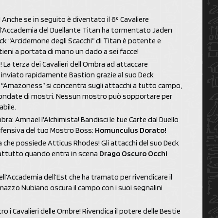
! Anche se in seguito è diventato il 6º Cavaliere
all’Accademia del Duellante Titan ha tormentato Jaden
 Deck “Arcidemone degli Scacchi” di Titan è potente e
 tieni a portata di mano un dado a sei facce!
 La terza dei Cavalieri dell’Ombra ad attaccare
a inviato rapidamente Bastion grazie al suo Deck
 “Amazoness” si concentra sugli attacchi a tutto campo,
 ondate di mostri. Nessun mostro può sopportare per
abile.
Ombra: Amnael l’Alchimista! Bandisci le tue Carte dal Duello
fensiva del tuo Mostro Boss:
Homunculus Dorato!
a che possiede Atticus Rhodes! Gli attacchi del suo Deck
rattutto quando entra in scena
Drago Oscuro Occhi
ll’Accademia dell’Est che ha tramato per rivendicare il
o mazzo Nubiano oscura il campo con i suoi segnalini
 i Cavalieri delle Ombre! Rivendica il potere delle Bestie