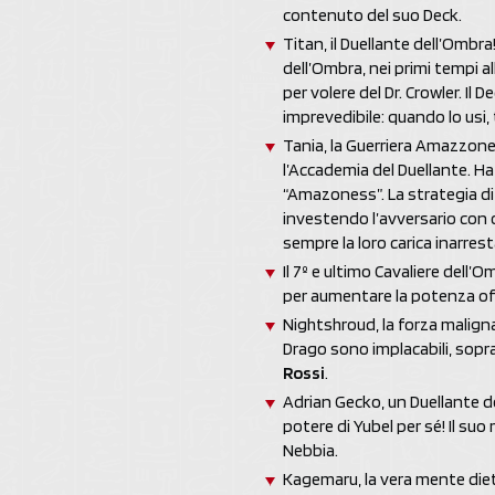
contenuto del suo Deck.
Titan, il Duellante dell’Ombra
dell’Ombra, nei primi tempi 
per volere del Dr. Crowler. Il
imprevedibile: quando lo usi,
Tania, la Guerriera Amazzone!
l’Accademia del Duellante. H
“Amazoness”. La strategia di
investendo l’avversario con
sempre la loro carica inarrest
Il 7º e ultimo Cavaliere dell’
per aumentare la potenza of
Nightshroud, la forza malign
Drago sono implacabili, sop
Rossi
.
Adrian Gecko, un Duellante de
potere di Yubel per sé! Il su
Nebbia.
Kagemaru, la vera mente dietro