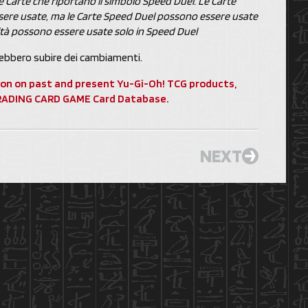
e Carte che riportano il simbolo Speed Duel. Le Carte
ere usate, ma le Carte Speed Duel possono essere usate
lità possono essere usate solo in Speed Duel
ebbero subire dei cambiamenti.
ion on past and present Yu-Gi-Oh! TCG products,
 TRADING CARD GAME Card Database.
NEXT