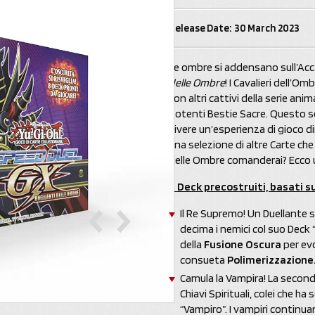
Release Date: 30 March 2023
Le ombre si addensano sull’Ac
delle Ombre
! I Cavalieri dell’
con altri cattivi della serie ani
potenti Bestie Sacre. Questo se
vivere un’esperienza di gioco d
una selezione di altre Carte che
 Video
delle Ombre comanderai? Ecco 
8 Deck precostruiti, basati s
Il Re Supremo! Un Duellante s
decima i nemici col suo Deck
della
Fusione Oscura
per evo
consueta
Polimerizzazione
Camula la Vampira! La seconda
Chiavi Spirituali, colei che ha
“Vampiro”. I vampiri continuan