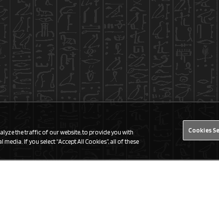
Cookies S
yze the traffic of our website, to provide you with
 media. If you select “Accept All Cookies”, all of these
Find a Store