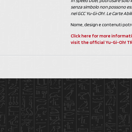
In Speed Duel, puoi usare solo l
senza simbolo non possono ess
nel GCC Yu‑Gi‑Oh!. Le Carte Abi
Nome, design e contenuti potr
Click here for more informat
visit the official Yu-Gi-Oh!