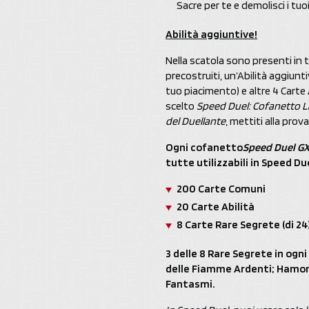
Sacre per te e demolisci i tuoi 
Abilità aggiuntive!
Nella scatola sono presenti in tu
precostruiti, un’Abilità aggiunt
tuo piacimento) e altre 4 Carte A
scelto
Speed Duel: Cofanetto La 
del Duellante
, mettiti alla pro
Ogni cofanetto
Speed Duel GX
tutte utilizzabili in Speed Du
200 Carte Comuni
20 Carte Abilità
8 Carte Rare Segrete (di 24
3 delle 8 Rare Segrete in ogn
delle Fiamme Ardenti; Hamon, 
Fantasmi.