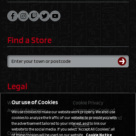
Find a Store
Legal
Our use of Cookies
Website Terms
Cookie Privacy
Avvisi Sulla Privacy
Community Code of
We use cookies to make our website work properly. We also use
Conduct: Yu‑Gi‑Oh! and
cookies to analyze the traffic of our website, to provide you with
the advertisement tailored to your interest, and to link our
KONAMI
website to the social media. If you select “Accept All Cookies”, all
Contattaci
of these cookies will be used on our website.
Cookie Notice