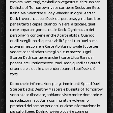
troverai Yami Yugi, Maximillion Pegasus e Ishizu Ishitar.
Duelists of Tomorrow invece contiene Decks per Seto
Kaiba, Mai Valentine e Joey Wheeler. In ogni Starter
Deck troverai ciascun Deck dei personaggi nei loro box
per aiutarti a capire, quando inizierai a giocare, quali
carte appartengono a quale Deck. Ogni mazzo dei
personaggi contiene anche 3 carte abilità. Quando
duelli, scegli una di queste abilità per il tuo Duello, ma
prova a mescolare le Carte Abilità e provale tutte per
vedere cosa si adatta meglio al tuo mazzo. Ogni
Starter Deck contiene anche 3 carte Ultra Rare per
potenziare ulteriormente i tuoi Deck, quindi assicurati
di pensare a quelle che renderebbero i tuoi Deck più
forti!
Dopo che le informazioni per gli imminenti Speed Duel
Starter Decks: Destiny Masters e Duelists of Tomorrow
sono state rilasciate, abbiamo visto molte domande e
speculazioni in tutta la community e volevamo
prenderci del tempo per darti qualche informazione in
più sullo Speed Dueling, ovvero cos’è e come si