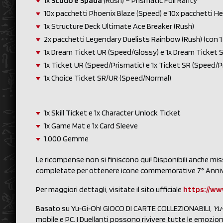
1x
Scudo e Spada
(Rush) – Prismatic Foil Rarity
10x pacchetti Phoenix Blaze (Speed) e 10x pacchetti H
1x Structure Deck Ultimate Ace Breaker (Rush)
2x pacchetti Legendary Duelists Rainbow (Rush) (con 
1x Dream Ticket UR (Speed/Glossy) e 1x Dream Ticket 
1x Ticket UR (Speed/Prismatic) e 1x Ticket SR (Speed/P
1x Choice Ticket SR/UR (Speed/Normal)
1x Skill Ticket e 1x Character Unlock Ticket
1x Game Mat e 1x Card Sleeve
1.000 Gemme
Le ricompense non si finiscono qui! Disponibili anche miss
completate per ottenere icone commemorative 7° Annive
Per maggiori dettagli, visitate il sito ufficiale
https://ww
Basato su Yu‑Gi‑Oh! GIOCO DI CARTE COLLEZIONABILI,
Yu
mobile e PC. I Duellanti possono rivivere tutte le emozioni 