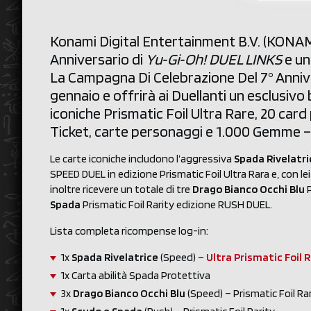
Konami Digital Entertainment B.V. (KONAMI) 
Anniversario di
Yu‑Gi‑Oh! DUEL LINKS
e un
La Campagna Di Celebrazione Del 7° Anniv
gennaio e offrirà ai Duellanti un esclusivo 
iconiche Prismatic Foil Ultra Rare, 20 card 
Ticket, carte personaggi e 1.000 Gemme –
Le carte iconiche includono l’aggressiva
Spada Rivelatri
SPEED DUEL in edizione Prismatic Foil Ultra Rara e, con le
inoltre ricevere un totale di tre
Drago Bianco Occhi Blu
P
Spada
Prismatic Foil Rarity edizione RUSH DUEL.
Lista completa ricompense log-in:
1x
Spada Rivelatrice
(Speed) –
Ultra Prismatic Foil R
1x Carta abilità Spada Protettiva
3x
Drago Bianco Occhi Blu
(Speed) – Prismatic Foil Ra