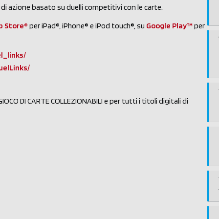
di azione basato su duelli competitivi con le carte.
p Store®
per iPad®, iPhone® e iPod touch®, su
Google Play™
per
_links/
uelLinks/
 GIOCO DI CARTE COLLEZIONABILI e per tutti i titoli digitali di