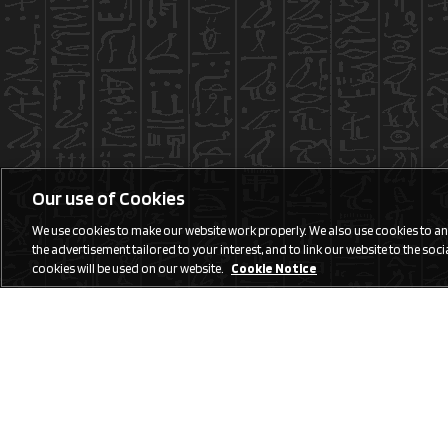
Our use of Cookies
We use cookies to make our website work properly. We also use cookies to anal
the advertisement tailored to your interest, and to link our website to the social
cookies will be used on our website.
Cookie Notice
Social Media