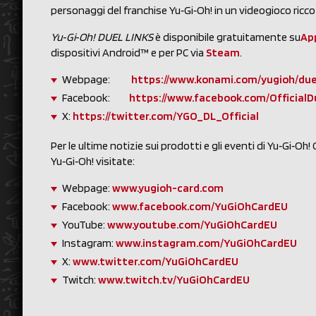
personaggi del franchise Yu‑Gi‑Oh! in un videogioco ricco 
Yu‑Gi‑Oh! DUEL LINKS
è disponibile gratuitamente su
Ap
dispositivi Android™ e per PC via
Steam
.
Webpage:
https://www.konami.com/yugioh/duel
Facebook:
https://www.facebook.com/OfficialD
X:
https://twitter.com/YGO_DL_Official
Per le ultime notizie sui prodotti e gli eventi di Yu‑Gi‑Oh!
Yu‑Gi‑Oh! visitate:
Webpage:
www.yugioh-card.com
Facebook:
www.facebook.com/YuGiOhCardEU
YouTube:
www.youtube.com/YuGiOhCardEU
Instagram:
www.instagram.com/YuGiOhCardEU
X:
www.twitter.com/YuGiOhCardEU
Twitch:
www.twitch.tv/YuGiOhCardEU