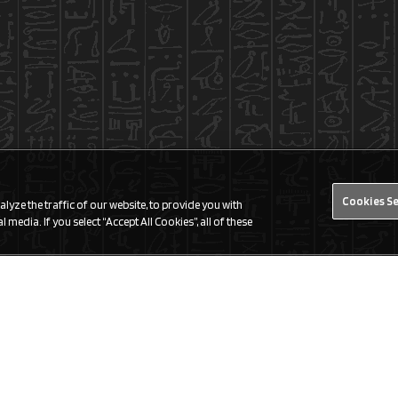
Cookies S
yze the traffic of our website, to provide you with
 media. If you select “Accept All Cookies”, all of these
Find a Store