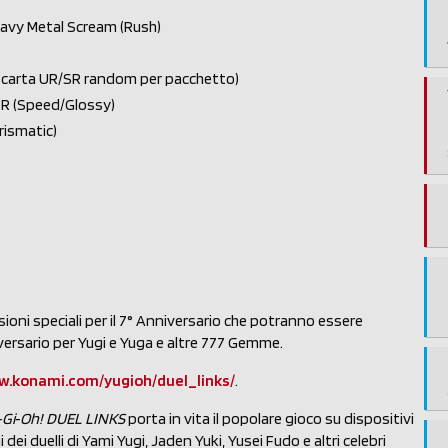
eavy Metal Scream (Rush)
1 carta UR/SR random per pacchetto)
SR (Speed/Glossy)
rismatic)
ioni speciali per il 7° Anniversario che potranno essere
rsario per Yugi e Yuga e altre 777 Gemme.
w.konami.com/yugioh/duel_links/
.
‑Gi‑Oh! DUEL LINKS
porta in vita il popolare gioco su dispositivi
dei duelli di Yami Yugi, Jaden Yuki, Yusei Fudo e altri celebri