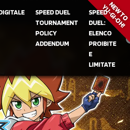
NEW T
YU‑GI‑OH!
DIGITALE
SPEED DUEL
SPEED
TOURNAMENT
DUEL:
POLICY
ELENCO
ADDENDUM
PROIBITE
E
LIMITATE