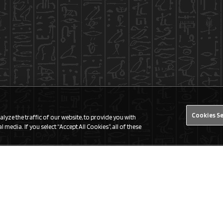
Cookies S
yze the traffic of our website, to provide you with
 media. If you select “Accept All Cookies”, all of these
Trouver un magasin