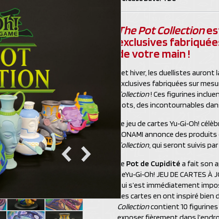
The Pot Collection
est
exclusives fabriquée
de votre main !
Cet hiver, les duellistes auront
exclusives fabriquées sur mesur
Collection
! Ces figurines inclue
Pots, des incontournables dans
Le jeu de cartes Yu‑Gi‑Oh! célèb
KONAMI annonce des produits 
Collection
, qui seront suivis p
Le
Pot de Cupidité
a fait son 
deYu‑Gi‑Oh! JEU DE CARTES À J
qui s’est immédiatement impos
Ces cartes en ont inspiré bien d
Collection
contient 10 figurines
exposer fièrement dans l’endroit