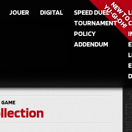
NEW T
YU‑GI‑OH!
JOUER
DIGITAL
SPEED DUEL
L
TOURNAMENT
POLICY
I
ADDENDUM
E
L
E
 GAME
llection