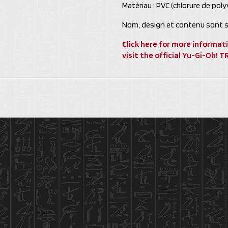
Matériau : PVC (chlorure de poly
Nom, design et contenu sont s
Click here for more informat
visit the official Yu-Gi-Oh!