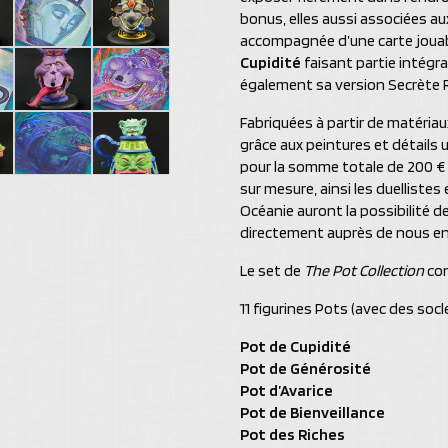
bonus, elles aussi associées au
accompagnée d’une carte jouable
Cupidité
faisant partie intégra
également sa version Secrète Ra
Fabriquées à partir de matériau
grâce aux peintures et détails u
pour la somme totale de 200 € (
sur mesure, ainsi les duelliste
Océanie auront la possibilité d
directement auprès de nous en
Le set de
The Pot Collection
con
11 figurines Pots (avec des socl
Pot de Cupidité
Pot de Générosité
Pot d’Avarice
Pot de Bienveillance
Pot des Riches