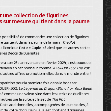
 une collection de figurines
s sur mesure qui tient dans la paume
 la possibilité de commander une collection de figurines
e qui tient dans la paume de la main :
The Pot
nt l’iconique
Pot de Cupidité
ainsi que les autres cartes
 les Decks de Duellistes.
rera son 25e anniversaire en février 2024, c’est pourquoi
dérivés en cet honneur, comme
Yu‑Gi‑Oh! TCG: The Pot
ar d’autres offres promotionnelles dans le monde entier !
apparition pour la première fois dans le booster
OUER (JCC),
La Légende du Dragon Blanc Aux Yeux Bleus
,
é comme une valeur sûre dans les Decks de duellistes.
’autres par la suite, et le set de
The Pot
 Pots additionnelles, accompagnées de leurs socles, à
 de votre choix. De plus, le set contient 3 figurines