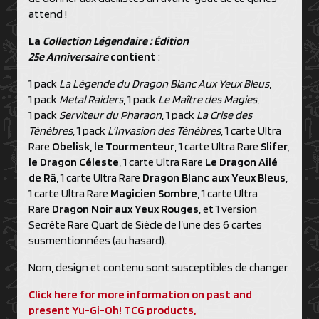
attend !
La
Collection Légendaire : Édition
25e Anniversaire
contient
:
1 pack
La Légende du Dragon Blanc Aux Yeux Bleus
,
1 pack
Metal Raiders
, 1 pack
Le Maître des Magies
,
1 pack
Serviteur du Pharaon
, 1 pack
La Crise des
Ténèbres
, 1 pack
L’Invasion des Ténèbres
, 1 carte Ultra
Rare
Obelisk, le Tourmenteur
, 1 carte Ultra Rare
Slifer,
le Dragon Céleste
, 1 carte Ultra Rare
Le Dragon Ailé
de Râ
, 1 carte Ultra Rare
Dragon Blanc aux Yeux Bleus
,
1 carte Ultra Rare
Magicien Sombre
, 1 carte Ultra
Rare
Dragon Noir aux Yeux Rouges
, et 1 version
Secrète Rare Quart de Siècle de l’une des 6 cartes
susmentionnées (au hasard).
Nom, design et contenu sont susceptibles de changer.
Click here for more information on past and
present Yu-Gi-Oh! TCG products,