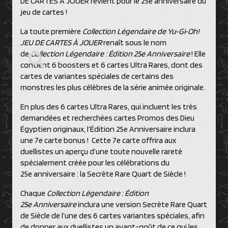
DE CARTES À JOUER revient pour le 25e anniversaire du
jeu de cartes !
La toute première
Collection Légendaire de Yu‑Gi‑Oh!
JEU DE CARTES À JOUER
renaît sous le nom
de
Collection Légendaire : Édition 25e Anniversaire
! Elle
contient 6 boosters et 6 cartes Ultra Rares, dont des
cartes de variantes spéciales de certains des
monstres les plus célèbres de la série animée originale.
En plus des 6 cartes Ultra Rares, qui incluent les très
demandées et recherchées cartes Promos des Dieu
Égyptien originaux, l’Édition 25e Anniversaire inclura
une 7e carte bonus ! Cette 7e carte offrira aux
duellistes un aperçu d’une toute nouvelle rareté
spécialement créée pour les célébrations du
25e anniversaire : la Secrète Rare Quart de Siècle !
Chaque
Collection Légendaire : Édition
25e Anniversaire
inclura une version Secrète Rare Quart
de Siècle de l’une des 6 cartes variantes spéciales, afin
de donner aux duellistes un avant-goût de ce qui les