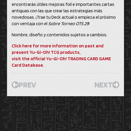
encontrarás útiles mejoras foil e importantes cartas
antiguas con las que crear las estrategias más
novedosas. ¡Trae tu Deck actual o empieza el próximo
con ventaja con el
Sobre Torneo OTS 29
!
Nombre, diseño y contenidos sujetos a cambios.
Click here for more information on past and
present Yu-Gi-Oh! TCG products,
visit the official Yu-Gi-Oh! TRADING CARD GAME
Card Database.
PREV
NEXT