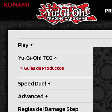
PR
Play
+
Yu‑Gi‑Oh! TCG
+
Guías de Productos
Speed Duel
+
Advanced
+
Reglas del Damage Step