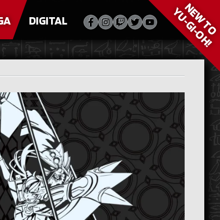
NEW T
YU‑GI‑OH!
GA
DIGITAL