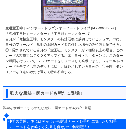
究極宝玉神 レインボー・ドラゴン オーバー・ドライブ
[ATK 4000/DEF 0]
「究極宝玉神」モンスター＋「宝玉獣」モンスター×７
自分が「究極宝玉神」モンスターの特殊召喚に成功しているデュエル中に、
自分のフィールド・墓地の上記カードを除外した場合のみ特殊召喚できる。
①：除外されている自分の「宝玉獣」モンスターが７種類以上の場合、この
カードの攻撃力は７０００アップする。②：自分・相手ターンに、このター
ン戦闘を行っていないこのカードをリリースして発動できる。フィールドの
カードを全て持ち主のデッキに戻し、除外されている自分の「宝玉獣」モン
スターを任意の数だけ選んで特殊召喚する。
強力な魔法・罠カードも新たに登場!!
戦術をサポートする新たな魔法・罠カードが3枚ずつ登場！
仲間の展開、更にはデッキから関連カードを手札に加えたり相手
フィールドを攻略する効果も併せ持つ永続魔法！