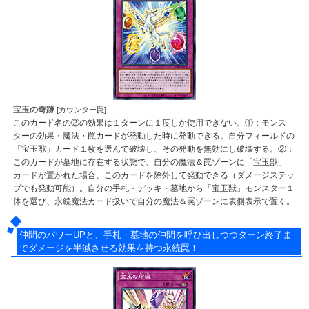
宝玉の奇跡
[カウンター罠]
このカード名の②の効果は１ターンに１度しか使用できない。①：モンス
ターの効果・魔法・罠カードが発動した時に発動できる。自分フィールドの
「宝玉獣」カード１枚を選んで破壊し、その発動を無効にし破壊する。②：
このカードが墓地に存在する状態で、自分の魔法＆罠ゾーンに「宝玉獣」
カードが置かれた場合、このカードを除外して発動できる（ダメージステッ
プでも発動可能）。自分の手札・デッキ・墓地から「宝玉獣」モンスター１
体を選び、永続魔法カード扱いで自分の魔法＆罠ゾーンに表側表示で置く。
仲間のパワーUPと、手札・墓地の仲間を呼び出しつつターン終了ま
でダメージを半減させる効果を持つ永続罠！