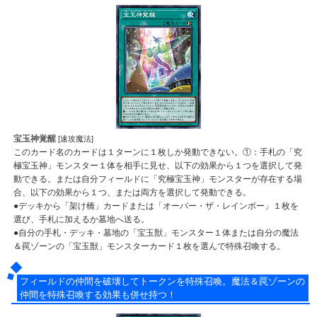
宝玉神覚醒
[速攻魔法]
このカード名のカードは１ターンに１枚しか発動できない。①：手札の「究
極宝玉神」モンスター１体を相手に見せ、以下の効果から１つを選択して発
動できる。または自分フィールドに「究極宝玉神」モンスターが存在する場
合、以下の効果から１つ、または両方を選択して発動できる。
●デッキから「架け橋」カードまたは「オーバー・ザ・レインボー」１枚を
選び、手札に加えるか墓地へ送る。
●自分の手札・デッキ・墓地の「宝玉獣」モンスター１体または自分の魔法
＆罠ゾーンの「宝玉獣」モンスターカード１枚を選んで特殊召喚する。
フィールドの仲間を破壊してトークンを特殊召喚。魔法＆罠ゾーンの
仲間を特殊召喚する効果も併せ持つ！