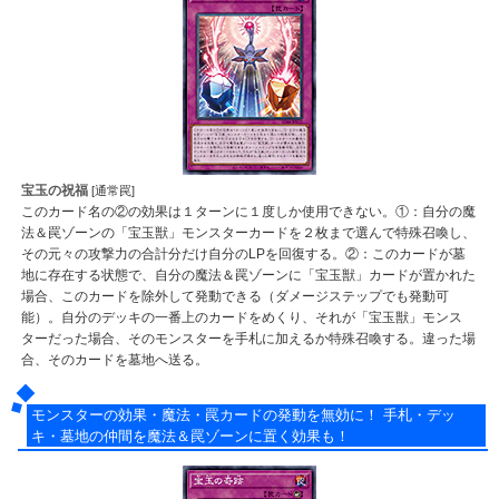
宝玉の祝福
[通常罠]
このカード名の②の効果は１ターンに１度しか使用できない。①：自分の魔
法＆罠ゾーンの「宝玉獣」モンスターカードを２枚まで選んで特殊召喚し、
その元々の攻撃力の合計分だけ自分のLPを回復する。②：このカードが墓
地に存在する状態で、自分の魔法＆罠ゾーンに「宝玉獣」カードが置かれた
場合、このカードを除外して発動できる（ダメージステップでも発動可
能）。自分のデッキの一番上のカードをめくり、それが「宝玉獣」モンス
ターだった場合、そのモンスターを手札に加えるか特殊召喚する。違った場
合、そのカードを墓地へ送る。
モンスターの効果・魔法・罠カードの発動を無効に！ 手札・デッ
キ・墓地の仲間を魔法＆罠ゾーンに置く効果も！