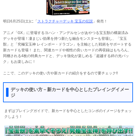
明日6月25日(土)に「
ストラクチャーデッキ 宝玉の伝説
」発売！
アニメ「GX」に登場するヨハン・アンデルセンがあやつる宝玉獣の構築済み
デッキが登場！凄まじい効果を持つ新たな融合モンスターも登場し、「宝玉
獣」と「究極宝玉神 レインボー・ドラゴン」を主軸とした戦術をサポートする
新カードも登場！ また、関連カードや相性の良いカードの再収録はもちろん、
同梱される4枚の特典カードと、デッキ強化が楽しめる「超越する絆の光パッ
ク」もお楽しみに！
ここで、このデッキの使い方や新カードの紹介をするので要チェック!!
デッキの使い方－新カードを中心としたプレイングイメー
ジ
まずはプレイングガイドで、新カードを中心としたコンボのイメージをチェッ
クしよう！