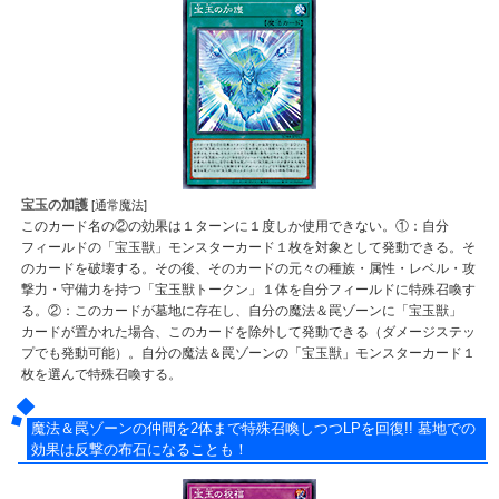
宝玉の加護
[通常魔法]
このカード名の②の効果は１ターンに１度しか使用できない。①：自分
フィールドの「宝玉獣」モンスターカード１枚を対象として発動できる。そ
のカードを破壊する。その後、そのカードの元々の種族・属性・レベル・攻
撃力・守備力を持つ「宝玉獣トークン」１体を自分フィールドに特殊召喚す
る。②：このカードが墓地に存在し、自分の魔法＆罠ゾーンに「宝玉獣」
カードが置かれた場合、このカードを除外して発動できる（ダメージステッ
プでも発動可能）。自分の魔法＆罠ゾーンの「宝玉獣」モンスターカード１
枚を選んで特殊召喚する。
魔法＆罠ゾーンの仲間を2体まで特殊召喚しつつLPを回復!! 墓地での
効果は反撃の布石になることも！