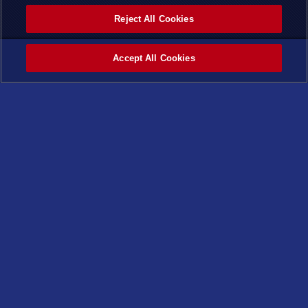
Reject All Cookies
Accept All Cookies
ホーム
カテゴ
タグ
最新記
ページ
リー
事
トップ
©スタジオ・ダイス／集英社・テレビ東京・KONAMI
X
Facebook
LINE
トップページ
はじめよう
ニュース
商品情報
おしらせ
最新商品
キャンペーン
基本パック
重要なお知らせ
構築済みデッキ
ルール改訂に伴う変更
コンセプトパック
スペシャルパック
デュエリストアイテム