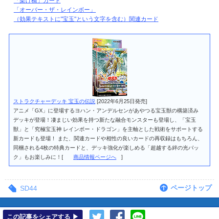
「架け橋」カード
「オーバー・ザ・レインボー」
（効果テキストに"宝玉"という文字を含む）関連カード
ストラクチャーデッキ 宝玉の伝説
[2022年6月25日発売]
アニメ「GX」に登場するヨハン・アンデルセンがあやつる宝玉獣の構築済み
デッキが登場！凄まじい効果を持つ新たな融合モンスターも登場し、「宝玉
獣」と「究極宝玉神 レインボー・ドラゴン」を主軸とした戦術をサポートする
新カードも登場！ また、関連カードや相性の良いカードの再収録はもちろん、
同梱される4枚の特典カードと、デッキ強化が楽しめる「超越する絆の光パッ
ク」もお楽しみに！
商品情報ページへ
ページトップ
SD44
この記事をシェアする ▶