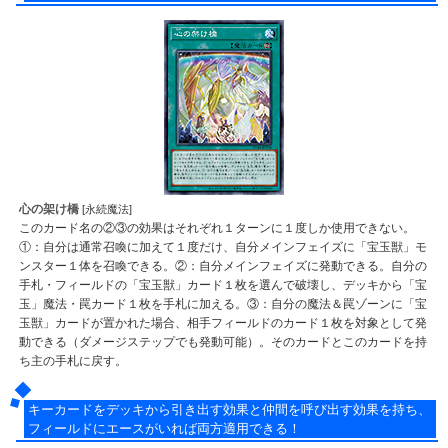
心の架け橋
[永続魔法]
このカード名の②③の効果はそれぞれ１ターンに１度しか使用できない。
①：自分は通常召喚に加えて１度だけ、自分メインフェイズに「宝玉獣」モ
ンスター１体を召喚できる。②：自分メインフェイズに発動できる。自分の
手札・フィールドの「宝玉獣」カード１枚を選んで破壊し、デッキから「宝
玉」魔法・罠カード１枚を手札に加える。③：自分の魔法＆罠ゾーンに「宝
玉獣」カードが置かれた場合、相手フィールドのカード１枚を対象として発
動できる（ダメージステップでも発動可能）。そのカードとこのカードを持
ち主の手札に戻す。
キーカードをデッキから引き出す効果と仲間を呼び出す効果を持ち、
フィールドにエースがいれば両方適用できる！