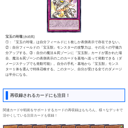
宝玉の玲瓏
[永続罠]
①：「宝玉の玲瓏」は自分フィールドに１枚しか表側表示で存在できない。
②：自分フィールドの「宝玉獣」モンスターの攻撃力は、その元々の守備力
分アップする。③：自分の魔法＆罠ゾーンに「宝玉獣」カードが置かれた場
合、魔法＆罠ゾーンの表側表示のこのカードを墓地へ送って発動できる（ダ
メージステップでも発動可能）。自分の手札・墓地から「宝玉獣」モンス
ター１体を選んで特殊召喚する。このターン、自分が受ける全てのダメージ
は半分になる。
再収録されるカードにも注目！
関連カードや戦術をサポートするカードの再収録はもちろん、様々なデッキで
活やくしている注目カードも収録！