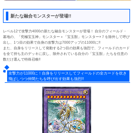
新たな融合モンスターが登場!!
レベル12で攻撃力4000の新たな融合モンスターが登場！ 自分のフィールド・
墓地の、「究極宝玉神」モンスター＋「宝玉獣」モンスター×７を除外して呼び
出し、1つ目の効果で自身の攻撃力は7000アップの11000に!!
また、自身をリリースして発動する2つ目の効果も強烈で、フィールドのカード
を全て持ち主のデッキに戻し、除外されている自分の「宝玉獣」たちを任意の
数だけ選んで特殊召喚!!
攻撃力が11000に！自身をリリースしてフィールドの全カードを吹き
飛ばしつつ仲間たちを呼び出す効果も強烈!!