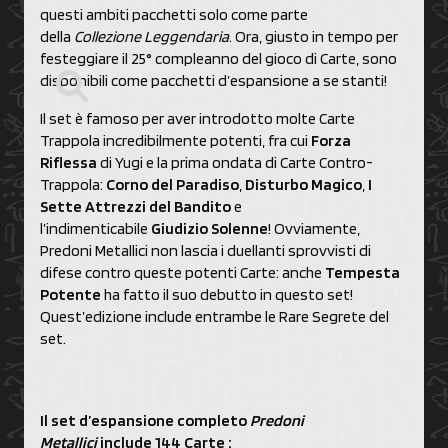
questi ambiti pacchetti solo come parte
della
Collezione Leggendaria
. Ora, giusto in tempo per
festeggiare il 25° compleanno del gioco di Carte, sono
disponibili come pacchetti d’espansione a se stanti!
Il set è famoso per aver introdotto molte Carte
Trappola incredibilmente potenti, fra cui
Forza
Riflessa
di Yugi e la prima ondata di Carte Contro-
Trappola:
Corno del Paradiso
,
Disturbo Magico
,
I
Sette Attrezzi del Bandito
e
l’indimenticabile
Giudizio Solenne
! Ovviamente,
Predoni Metallici non lascia i duellanti sprovvisti di
difese contro queste potenti Carte: anche
Tempesta
Potente
ha fatto il suo debutto in questo set!
Quest’edizione include entrambe le Rare Segrete del
set.
Il set d’espansione completo
Predoni
Metallici
include 144 Carte :