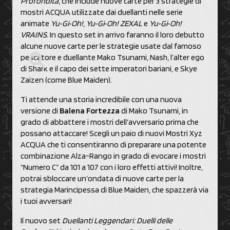
Profondità
, che include nuove carte per 3 strategie di
mostri ACQUA utilizzate dai duellanti nelle serie
animate
Yu‑Gi‑Oh!
,
Yu‑Gi‑Oh! ZEXAL
e
Yu‑Gi‑Oh!
VRAINS
. In questo set in arrivo faranno il loro debutto
alcune nuove carte per le strategie usate dal famoso
pescatore e duellante Mako Tsunami, Nash, l’alter ego
di Shark e il capo dei sette imperatori bariani, e Skye
Zaizen (come Blue Maiden).
Ti attende una storia incredibile con una nuova
versione di
Balena Fortezza
di Mako Tsunami, in
grado di abbattere i mostri dell’avversario prima che
possano attaccare! Scegli un paio di nuovi Mostri Xyz
ACQUA che ti consentiranno di preparare una potente
combinazione Alza-Rango in grado di evocare i mostri
“Numero C” da 101 a 107 con i loro effetti attivi! Inoltre,
potrai sbloccare un’ondata di nuove carte per la
strategia Marincipessa di Blue Maiden, che spazzerà via
i tuoi avversari!
Il nuovo set
Duellanti Leggendari: Duelli delle