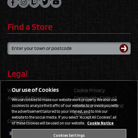
Find a Store
Legal
Our use of Cookies
Website Terms
Cookie Privacy
Avvisi Sulla Privacy
Community Code of
We use cookies to make our website work properly. We also use
Conduct: Yu‑Gi‑Oh! and
cookies to analyze the traffic of our website, to provide you with
the advertisement tailored to your interest, and to link our
KONAMI
website to the social media. If you select “Accept All Cookies”, all
Contattaci
of these cookies will be used on our website.
Cookie Notice
Cookies Settings