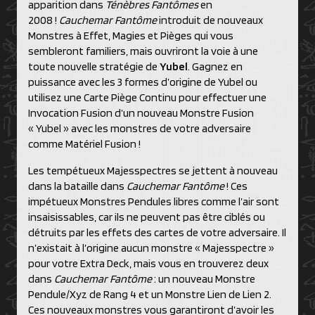
apparition dans
Ténèbres Fantômes
en
2008 !
Cauchemar Fantôme
introduit de nouveaux
Monstres à Effet, Magies et Pièges qui vous
sembleront familiers, mais ouvriront la voie à une
toute nouvelle stratégie de
Yubel
. Gagnez en
puissance avec les 3 formes d’origine de Yubel ou
utilisez une Carte Piège Continu pour effectuer une
Invocation Fusion d’un nouveau Monstre Fusion
« Yubel » avec les monstres de votre adversaire
comme Matériel Fusion !
Les tempétueux Majesspectres se jettent à nouveau
dans la bataille dans
Cauchemar Fantôme
! Ces
impétueux Monstres Pendules libres comme l’air sont
insaisissables, car ils ne peuvent pas être ciblés ou
détruits par les effets des cartes de votre adversaire. Il
n’existait à l’origine aucun monstre « Majesspectre »
pour votre Extra Deck, mais vous en trouverez deux
dans
Cauchemar Fantôme
: un nouveau Monstre
Pendule/Xyz de Rang 4 et un Monstre Lien de Lien 2.
Ces nouveaux monstres vous garantiront d’avoir les