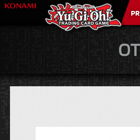
PR
OT