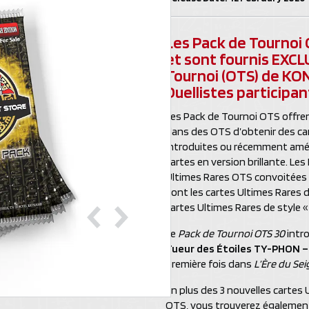
Les Pack de Tournoi 
et sont fournis EXCL
Tournoi (OTS) de KO
Duellistes participant
Les Pack de Tournoi OTS offren
dans des OTS d’obtenir des car
introduites ou récemment amél
cartes en version brillante. L
Ultimes Rares OTS convoitées p
sont les cartes Ultimes Rares d
cartes Ultimes Rares de style 
Le
Pack de Tournoi OTS 30
intro
Tueur des Étoiles TY-PHON –
première fois dans
L’Ère du Se
En plus des 3 nouvelles cartes
OTS, vous trouverez également 