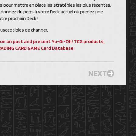
 pour mettre en place les stratégies les plus récentes.
, donnez du peps à votre Deck actuel ou prenez une
tre prochain Deck !
usceptibles de changer.
ion on past and present Yu-Gi-Oh! TCG products,
 TRADING CARD GAME Card Database.
NEXT