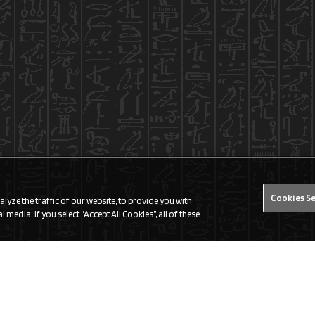
Cookies S
yze the traffic of our website, to provide you with
 media. If you select “Accept All Cookies”, all of these