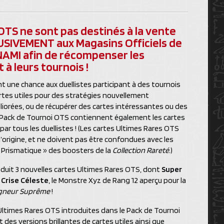
OTS ne sont pas destinés à la vente
USIVEMENT aux Magasins Officiels de
NAMI afin de récompenser les
 à leurs tournois !
t une chance aux duellistes participant à des tournois
tes utiles pour des stratégies nouvellement
iorées, ou de récupérer des cartes intéressantes ou des
es Pack de Tournoi OTS contiennent également les cartes
ar tous les duellistes ! (Les cartes Ultimes Rares OTS
’origine, et ne doivent pas être confondues avec les
« Prismatique » des boosters de la
Collection Rareté
.)
duit 3 nouvelles cartes Ultimes Rares OTS, dont
Super
 Crise Céleste
, le Monstre Xyz de Rang 12 aperçu pour la
igneur Suprême
!
 Ultimes Rares OTS introduites dans le Pack de Tournoi
des versions brillantes de cartes utiles ainsi que