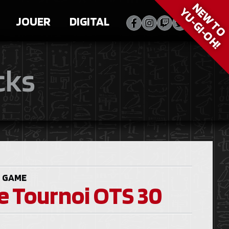
NEW T
YU‑GI‑OH!
JOUER
DIGITAL
cks
 GAME
e Tournoi OTS 30