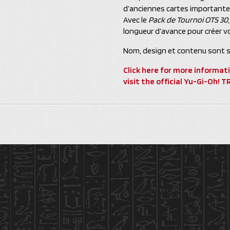
d’anciennes cartes importantes
Avec le
Pack de Tournoi OTS 30
longueur d’avance pour créer vo
Nom, design et contenu sont s
Click here for more informat
visit the official Yu-Gi-Oh!