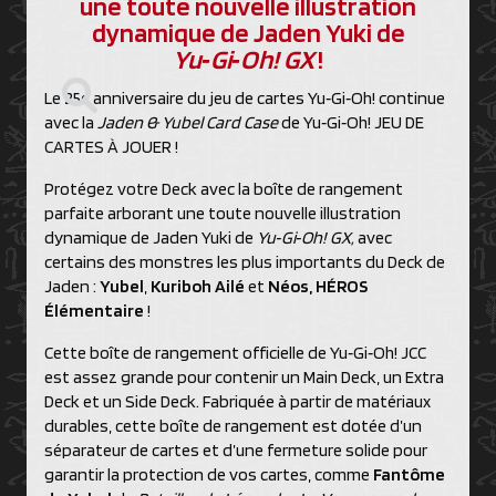
une toute nouvelle illustration
dynamique de Jaden Yuki de
Yu‑Gi‑Oh! GX
!
Le 25e anniversaire du jeu de cartes Yu‑Gi‑Oh! continue
avec la
Jaden & Yubel Card Case
de Yu‑Gi‑Oh! JEU DE
CARTES À JOUER !
Protégez votre Deck avec la boîte de rangement
parfaite arborant une toute nouvelle illustration
dynamique de Jaden Yuki de
Yu‑Gi‑Oh! GX,
avec
certains des monstres les plus importants du Deck de
Jaden :
Yubel
,
Kuriboh Ailé
et
Néos, HÉROS
Élémentaire
!
Cette boîte de rangement officielle de Yu‑Gi‑Oh! JCC
est assez grande pour contenir un Main Deck, un Extra
Deck et un Side Deck. Fabriquée à partir de matériaux
durables, cette
boîte de rangement est dotée d’un
séparateur de cartes et d’une fermeture solide pour
garantir la protection de vos cartes, comme
Fantôme