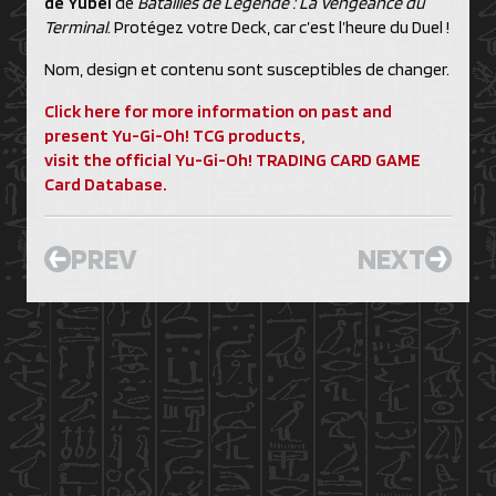
de Yubel
de
Batailles de Légende : La Vengeance du
Terminal
. Protégez votre Deck, car c’est l’heure du Duel !
Nom, design et contenu sont susceptibles de changer.
Click here for more information on past and
present Yu-Gi-Oh! TCG products,
visit the official Yu-Gi-Oh! TRADING CARD GAME
Card Database.
PREV
NEXT