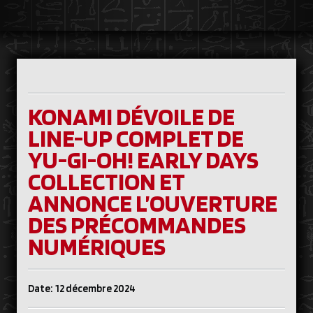
KONAMI DÉVOILE DE
LINE-UP COMPLET DE
YU-GI-OH! EARLY DAYS
COLLECTION ET
ANNONCE L’OUVERTURE
DES PRÉCOMMANDES
NUMÉRIQUES
Date: 12 décembre 2024