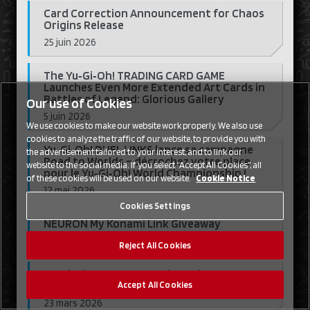
Card Correction Announcement for Chaos
Origins Release
25 juin 2026
The Yu‑Gi‑Oh! TRADING CARD GAME
Launches Even More Extended Art Cards in
Battles of Legend: Glorious Gallery
Our use of Cookies
5 juin 2026
We use cookies to make our website work properly. We also use
cookies to analyze the traffic of our website, to provide you with
Yu‑Gi‑Oh! DUEL LINKS lance sa campagne
the advertisement tailored to your interest, and to link our
Road to Worlds – décrochez votre place
website to the social media. If you select “Accept All Cookies”, all
pour le Yu‑Gi‑Oh! World Championship !
of these cookies will be used on our website.
Cookie Notice
12 mai 2026
Cookies Settings
NEURON My Konami Link Giveaway
20 avril 2026
Reject All Cookies
Yu‑Gi‑Oh! DUEL LINKS 9th Anniversary EU
Survey
Accept All Cookies
23 mars 2026