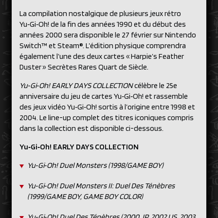
La compilation nostalgique de plusieurs jeux rétro
Yu‑Gi‑Oh! de la fin des années 1990 et du début des
années 2000 sera disponible le 27 février sur Nintendo
Switch™ et Steam®. L’édition physique comprendra
également l’une des deux cartes « Harpie’s Feather
Duster » Secrètes Rares Quart de Siècle.
Yu‑Gi‑Oh! EARLY DAYS COLLECTION
célèbre le 25e
anniversaire du jeu de cartes Yu‑Gi‑Oh! et rassemble
des jeux vidéo Yu‑Gi‑Oh! sortis à l’origine entre 1998 et
2004. Le line-up complet des titres iconiques compris
dans la collection est disponible ci-dessous.
Yu‑Gi‑Oh! EARLY DAYS COLLECTION
Yu‑Gi‑Oh! Duel Monsters (1998/GAME BOY)
Yu‑Gi‑Oh! Duel Monsters II: Duel Des Ténèbres
(1999/GAME BOY, GAME BOY COLOR)
Yu‑Gi‑Oh!
Duel Des Ténèbres
(2000 JP, 2002 US, 2003