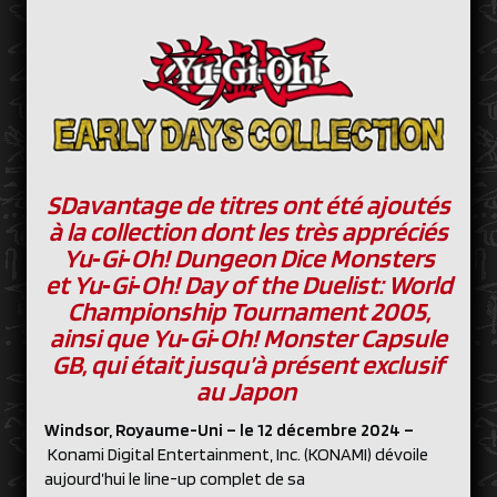
SDavantage de titres ont été ajoutés
à la collection dont les très appréciés
Yu‑Gi‑Oh! Dungeon Dice Monsters
et Yu‑Gi‑Oh! Day of the Duelist: World
Championship Tournament 2005,
ainsi que Yu‑Gi‑Oh! Monster Capsule
GB, qui était jusqu’à présent exclusif
au Japon
Windsor, Royaume-Uni
–
le
12 décembre 2024
–
Konami Digital Entertainment, Inc. (KONAMI) dévoile
aujourd’hui le line-up complet de sa