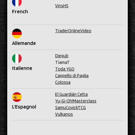
VinsHS
French
TraderOnlineVideo
Allemande
Diegub
TiamaT
Italienne
Toda YGO
Cappello di Paglia
Colossa
El Guardián Celta
Yu‑Gi‑Oh!Masterclass
L’Espagnol
SamuCovickTCG
Vulkanos