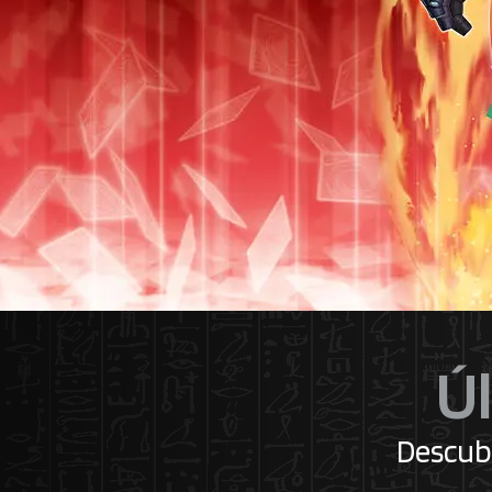
Ú
Descubr