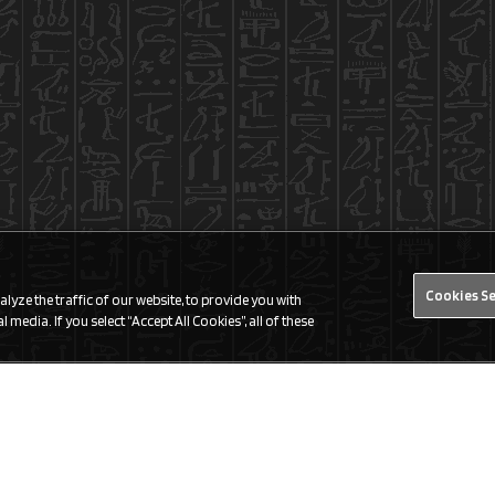
Cookies S
yze the traffic of our website, to provide you with
 media. If you select “Accept All Cookies”, all of these
Find a Store