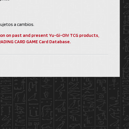
ujetos a cambios.
ion on past and present Yu-Gi-Oh! TCG products,
 TRADING CARD GAME Card Database.