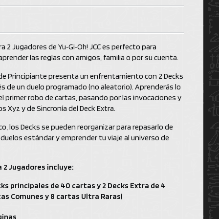
ra 2 Jugadores de Yu‑Gi‑Oh! JCC es perfecto para
aprender las reglas con amigos, familia o por su cuenta.
 de Principiante presenta un enfrentamiento con 2 Decks
vés de un duelo programado (no aleatorio). Aprenderás lo
el primer robo de cartas, pasando por las invocaciones y
os Xyz y de Sincronía del Deck Extra.
co, los Decks se pueden reorganizar para repasarlo de
uelos estándar y emprender tu viaje al universo de
a 2 Jugadores incluye:
ks principales de 40 cartas y 2 Decks Extra de 4
rtas Comunes y 8 cartas Ultra Raras)
áginas