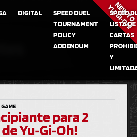
NEW T
YU‑GI‑OH!
GA
DIGITAL
SPEED DUEL
SPEED D
TOURNAMENT
LISTA DE
POLICY
CARTAS
ntes
ADDENDUM
PROHIBI
Y
LIMITAD
 GAME
ncipiante para 2
 de Yu‑Gi‑Oh!