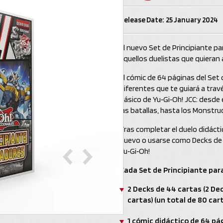
Release Date: 25 January 2024
El nuevo Set de Principiante pa
aquellos duelistas que quieran 
El cómic de 64 páginas del Set
diferentes que te guiará a tra
básico de Yu‑Gi‑Oh! JCC: desde 
las batallas, hasta los Monstru
Tras completar el duelo didácti
nuevo o usarse como Decks de d
Yu‑Gi‑Oh!
Cada Set de Principiante par
2 Decks de 44 cartas (2 Dec
cartas) (un total de 80 ca
1 cómic didáctico de 64 p