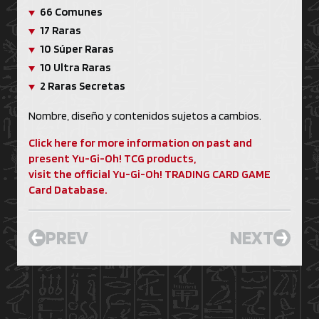
66 Comunes
17 Raras
10 Súper Raras
10 Ultra Raras
2 Raras Secretas
Nombre, diseño y contenidos sujetos a cambios.
Click here for more information on past and
present Yu-Gi-Oh! TCG products,
visit the official Yu-Gi-Oh! TRADING CARD GAME
Card Database.
PREV
NEXT