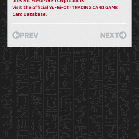
present Yu-Gi-Oh! TCG products,
visit the official Yu-Gi-Oh! TRADING CARD GAME
Card Database.
PREV
NEXT