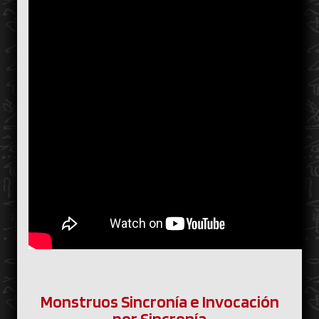
Monstruos Sincronía e Invocación
por Sincronía