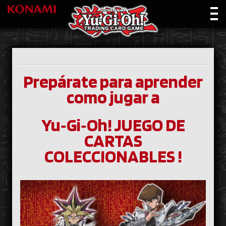
Prepárate para aprender
como jugar a
Yu‑Gi‑Oh! JUEGO DE
CARTAS
COLECCIONABLES !