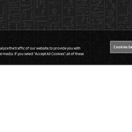
Cookies S
yze the traffic of our website, to provide you with
 media. If you select “Accept All Cookies”, all of these
Finde einen Laden