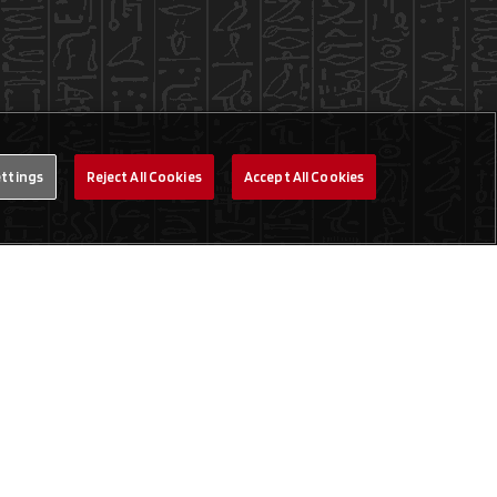
ettings
Reject All Cookies
Accept All Cookies
Legal
Website Terms
Cookie Privacy
Datenschutzerklärung
Community Code of
Conduct: Yu‑Gi‑Oh!