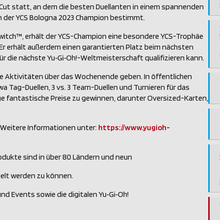
Cut statt, an dem die besten Duellanten in einem spannenden
ann der YCS Bologna 2023 Champion bestimmt.
Switch™, erhält der YCS-Champion eine besondere YCS-Trophäe
 Er erhält außerdem einen garantierten Platz beim nächsten
für die nächste Yu‑Gi‑Oh!-Weltmeisterschaft qualifizieren kann.
ele Aktivitäten über das Wochenende geben. In öffentlichen
a Tag-Duellen, 3 vs. 3 Team-Duellen und Turnieren für das
ige fantastische Preise zu gewinnen, darunter Oversized-Karten,
. Weitere Informationen unter:
https://www.yugioh-
Produkte sind in über 80 Ländern und neun
pielt werden zu können.
nd Events sowie die digitalen Yu‑Gi‑Oh!