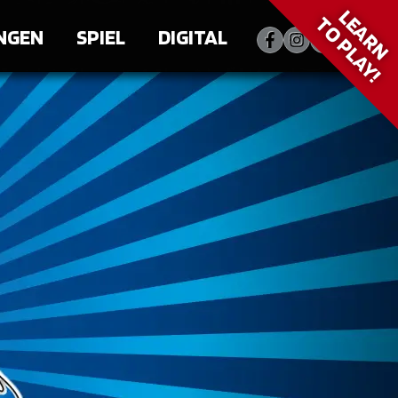
LEARN
TO PLAY!
NGEN
SPIEL
DIGITAL