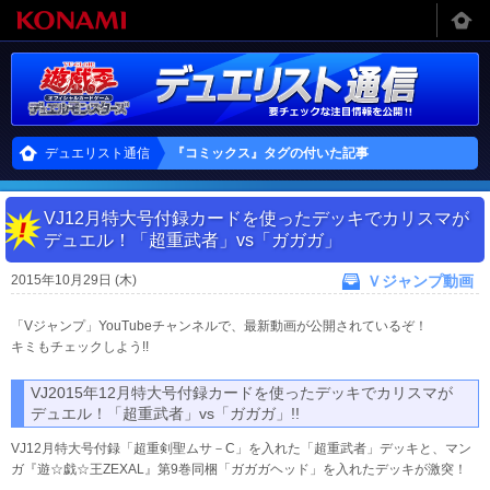
デュエリスト通信
『コミックス』タグの付いた記事
VJ12月特大号付録カードを使ったデッキでカリスマが
デュエル！「超重武者」vs「ガガガ」
2015年10月29日 (木)
Ｖジャンプ動画
「Vジャンプ」YouTubeチャンネルで、最新動画が公開されているぞ！
キミもチェックしよう!!
VJ2015年12月特大号付録カードを使ったデッキでカリスマが
デュエル！「超重武者」vs「ガガガ」!!
VJ12月特大号付録「超重剣聖ムサ－C」を入れた「超重武者」デッキと、マン
ガ『遊­☆戯☆王ZEXAL』第9巻同梱「ガガガヘッド」を入れたデッキが激突！