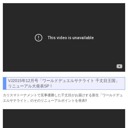
VJ2015年12月号「ワールドデュエルサテライト 千丈目王国」
リニューアル大発表SP！
カリスマトーナメントで見事優勝した千丈目がお届けする新生「ワールドデュ
エルサテライト」のそのリニューアルポイントを発表!!