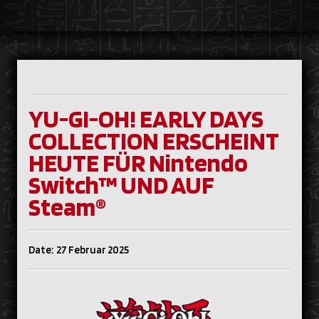
YU-GI-OH! EARLY DAYS
COLLECTION ERSCHEINT
HEUTE FÜR Nintendo
Switch™ UND AUF
Steam®
Date: 27 Februar 2025