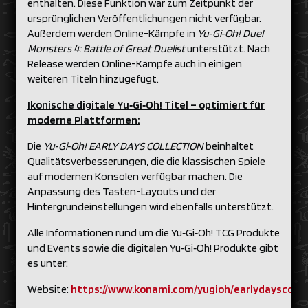
enthalten. Diese Funktion war zum Zeitpunkt der
ursprünglichen Veröffentlichungen nicht verfügbar.
Außerdem werden Online-Kämpfe in
Yu‑Gi‑Oh! Duel
Monsters 4: Battle of Great Duelist
unterstützt. Nach
Release werden Online-Kämpfe auch in einigen
weiteren Titeln hinzugefügt.
Ikonische digitale Yu‑Gi‑Oh! Titel – optimiert für
moderne Plattformen:
Die
Yu‑Gi‑Oh! EARLY DAYS COLLECTION
beinhaltet
Qualitätsverbesserungen, die die klassischen Spiele
auf modernen Konsolen verfügbar machen. Die
Anpassung des Tasten-Layouts und der
Hintergrundeinstellungen wird ebenfalls unterstützt.
Alle Informationen rund um die Yu‑Gi‑Oh! TCG Produkte
und Events sowie die digitalen Yu‑Gi‑Oh! Produkte gibt
es unter:
Website:
https://www.konami.com/yugioh/earlydayscolle