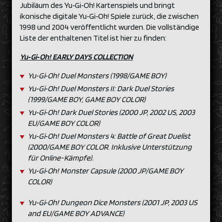
Jubiläum des Yu‑Gi‑Oh! Kartenspiels und bringt
ikonische digitale Yu‑Gi‑Oh! Spiele zurück, die zwischen
1998 und 2004 veröffentlicht wurden. Die vollständige
Liste der enthaltenen Titel ist hier zu finden:
Yu‑Gi‑Oh!
EARLY DAYS COLLECTION
Yu‑Gi‑Oh! Duel Monsters (1998/GAME BOY)
Yu‑Gi‑Oh! Duel Monsters II: Dark Duel Stories
(1999/GAME BOY, GAME BOY COLOR)
Yu‑Gi‑Oh! Dark Duel Stories (2000 JP, 2002 US, 2003
EU/GAME BOY COLOR)
Yu‑Gi‑Oh! Duel Monsters 4: Battle of Great Duelist
(2000/GAME BOY COLOR.
Inklusive Unterstützung
für Online-Kämpfe).​
Yu‑Gi‑Oh! Monster Capsule (2000 JP/GAME BOY
COLOR)
Yu‑Gi‑Oh! Dungeon Dice Monsters (2001 JP, 2003 US
and EU/GAME BOY ADVANCE)