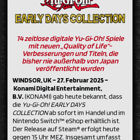
14 zeitlose digitale Yu‑Gi‑Oh! Spiele
mit neuen „Quality of Life“-
Verbesserungen und Titeln, die
bisher nie außerhalb von Japan
veröffentlicht wurden
WINDSOR, UK – 27. Februar 2025 –
Konami Digital Entertainment,
B.V.
(KONAMI) gab heute bekannt, dass
die
Yu‑Gi‑Oh! EARLY DAYS
COLLECTION
ab sofort im Handel und im
Nintendo Switch™ eShop erhältlich ist.
Der Release auf Steam® erfolgt heute
gegen 15 Uhr MEZ. Insgesamt umfasst