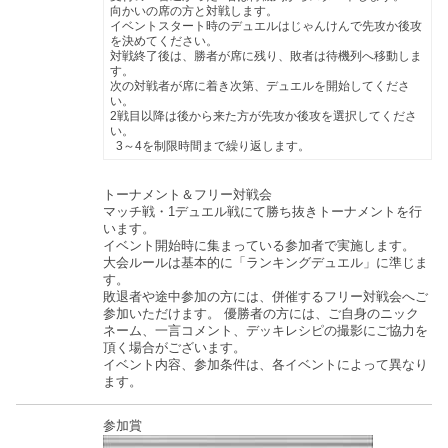
向かいの席の方と対戦します。
イベントスタート時のデュエルはじゃんけんで先攻か後攻
を決めてください。
対戦終了後は、勝者が席に残り、敗者は待機列へ移動しま
す。
次の対戦者が席に着き次第、デュエルを開始してくださ
い。
2戦目以降は後から来た方が先攻か後攻を選択してくださ
い。
3～4を制限時間まで繰り返します。
トーナメント＆フリー対戦会
マッチ戦・1デュエル戦にて勝ち抜きトーナメントを行
います。
イベント開始時に集まっている参加者で実施します。
大会ルールは基本的に「ランキングデュエル」に準じま
す。
敗退者や途中参加の方には、併催するフリー対戦会へご
参加いただけます。
優勝者の方には、ご自身のニック
ネーム、一言コメント、デッキレシピの撮影にご協力を
頂く場合がございます。
イベント内容、参加条件は、各イベントによって異なり
ます。
参加賞