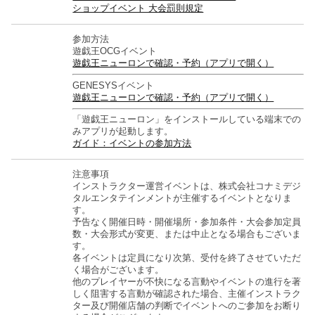
ショップイベント 大会罰則規定
参加方法
遊戯王OCGイベント
遊戯王ニューロンで確認・予約（アプリで開く）
GENESYSイベント
遊戯王ニューロンで確認・予約（アプリで開く）
「遊戯王ニューロン」をインストールしている端末での
みアプリが起動します。
ガイド：イベントの参加方法
注意事項
インストラクター運営イベントは、株式会社コナミデジ
タルエンタテインメントが主催するイベントとなりま
す。
予告なく開催日時・開催場所・参加条件・大会参加定員
数・大会形式が変更、または中止となる場合もございま
す。
各イベントは定員になり次第、受付を終了させていただ
く場合がございます。
他のプレイヤーが不快になる言動やイベントの進行を著
しく阻害する言動が確認された場合、主催インストラク
ター及び開催店舗の判断でイベントへのご参加をお断り