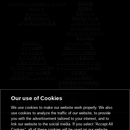
トップページ
はじめよう
ニュース
商品情報
おしらせ
最新商品
キャンペーン
基本パック
重要なお知らせ
構築済みデッキ
ルール改訂に伴う変更
コンセプトパック
スペシャルパック
デュエリストアイテム
過去の商品
あそびかた
イベント・大会
カードの種類
開催イベント一覧
カードの見方
カードゲームID登録
カードの置き方
イベント参加方法
公式ルールブック
リミットレギュレーション
カードデータベースQ＆A
ショップイベント大会規定
マスタールールの概要
罰則規定
「GENESYS」フォーマット
1デュエル戦規定
日本語版以外の使用規定
景品の受取条件について
トーナメントパック
Our use of Cookies
ウィナーズパック
関連サイト
We use cookies to make our website work properly. We also
use cookies to analyze the traffic of our website, to provide
you with the advertisement tailored to your interest, and to
公式アカウント
link our website to the social media. If you select “Accept All
X
YouTube
Discord
TikTok
Twitch
Instagram
Cookies”, all of these cookies will be used on our website.