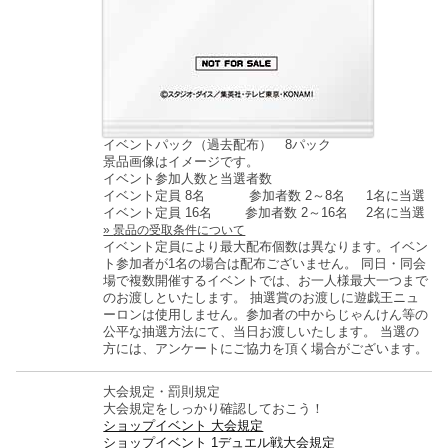
イベントパック（過去配布） 8パック
景品画像はイメージです。
イベント参加人数と当選者数
イベント定員 8名
参加者数 2～8名
1名に当選
イベント定員 16名
参加者数 2～16名
2名に当選
景品の受取条件について
イベント定員により最大配布個数は異なります。イベン
ト参加者が1名の場合は配布ございません。
同日・同会
場で複数開催するイベントでは、お一人様最大一つまで
のお渡しといたします。
抽選賞のお渡しに遊戯王ニュ
ーロンは使用しません。参加者の中からじゃんけん等の
公平な抽選方法にて、当日お渡しいたします。
当選の
方には、アンケートにご協力を頂く場合がございます。
大会規定・罰則規定
大会規定をしっかり確認しておこう！
ショップイベント 大会規定
ショップイベント 1デュエル戦大会規定