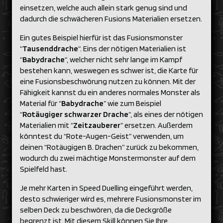
einsetzen, welche auch allein stark genug sind und
dadurch die schwächeren Fusions Materialien ersetzen.
Ein gutes Beispiel hierfür ist das Fusionsmonster
“
Tausenddrache
“. Eins der nötigen Materialien ist
“
Babydrache
“, welcher nicht sehr lange im Kampf
bestehen kann, weswegen es schwer ist, die Karte für
eine Fusionsbeschwörung nutzen zu können. Mit der
Fähigkeit kannst du ein anderes normales Monster als
Material für “
Babydrache
” wie zum Beispiel
“
Rotäugiger schwarzer Drache
“, als eines der nötigen
Materialien mit “
Zeitzauberer
” ersetzen. Außerdem
könntest du “Rote-Augen-Geist” verwenden, um
deinen “Rotäugigen B. Drachen” zurück zu bekommen,
wodurch du zwei mächtige Monstermonster auf dem
Spielfeld hast.
Je mehr Karten in Speed Duelling eingeführt werden,
desto schwieriger wird es, mehrere Fusionsmonster im
selben Deck zu beschwören, da die Deckgröße
begrenzt ist. Mit diesem Skill können Sie Ihre