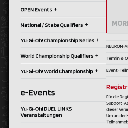
+
OPEN Events
MOR
+
National / State Qualifiers
+
Yu‑Gi‑Oh! Championship Series
NEURON-Anl
+
World Championship Qualifiers
Termin & O
+
Event-Tei
Yu‑Gi‑Oh! World Championship
Registr
e-Events
Für die Reg
Support-App
Yu‑Gi‑Oh! DUEL LINKS
dieser Vera
Veranstaltungen
Um an der 
Teilnahmeb