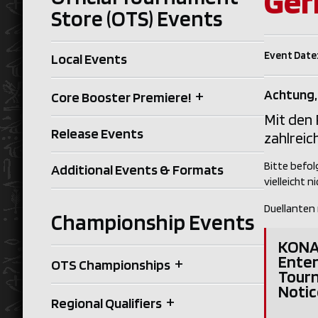
Ger
Store (OTS) Events
Event Date
Local Events
+
Achtung,
Core Booster Premiere!
Mit den 
Release Events
zahlreic
Bitte befo
Additional Events & Formats
vielleicht n
Duellanten
Championship Events
KONAM
Enter
+
OTS Championships
Tour
Notic
+
Regional Qualifiers