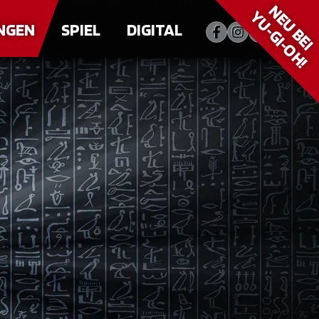
NEU BEI
YU‑GI‑OH!
NGEN
SPIEL
DIGITAL