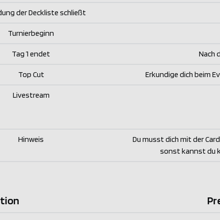
ung der Deckliste schließt
Turnierbeginn
Tag 1 endet
Nach 
Top Cut
Erkundige dich beim E
Livestream
Hinweis
Du musst dich mit der Card
sonst kannst du ke
tion
Pr