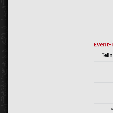
Event-
Teil
R