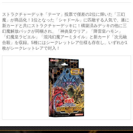
ストラクチャーデッキ「テーマ」投票で僅差の2位に輝いた「三幻
魔」が商品化！1位となった「シャドール」に匹敵する人気で、遂に
新カードと共にストラクチャーデッキに！構築済みデッキの他に三
幻魔解放パックが同梱され、「神炎皇ウリア」「降雷皇ハモン」
「幻魔皇ラビエル」「混沌幻魔アーミタイル」と新カード「次元融
合殺」を収録。5種にはシークレットレア仕様も存在し、いずれか1
枚がシークレットレアで封入！