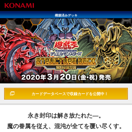
構築済みデッキ
遊戯王OCGデュエルモンスターズ STRUCTURE DECK - 混沌の三幻魔
-
カードデータベースで
収録カードを公開中！
永き封印は解き放たれた―。
魔の眷属を従え、混沌が全てを覆い尽くす。