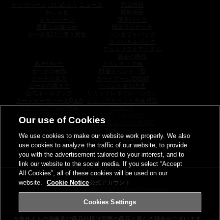
トップページ
はじめよう
ニュース
商品情報
おしらせ
最新商品
キャンペーン
基本パック
重要なお知らせ
構築済みデッキ
ルール改訂に伴う変更
コンセプトパック
スペシャルパック
デュエリストアイテム
過去の商品
あそびかた
イベント・大会
カードの種類
開催イベント一覧
カードの見方
カードゲームID登録
カードの置き方
イベント参加方法
公式ルールブック
リミットレギュレーション
カードデータベースQ＆A
ショップイベント大会規定
マスタールールの概要
罰則規定
「GENESYS」フォーマット
1デュエル戦規定
Our use of Cookies
日本語版以外の使用規定
景品の受取条件について
We use cookies to make our website work properly. We also
トーナメントパック
use cookies to analyze the traffic of our website, to provide
ウィナーズパック
関連サイト
you with the advertisement tailored to your interest, and to
link our website to the social media. If you select “Accept
All Cookies”, all of these cookies will be used on our
website.
Cookie Notice
公式アカウント
X
YouTube
Discord
TikTok
Twitch
Instagram
Cookies Settings
※当サイトの画像及び商品仕様は
実際の商品と異なる場合がございます。