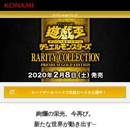
スペシャルパック
遊戯王OCGデュエルモンスターズ RARITY COLLECTION - PREMIUM
GOLD EDITION -
カードデータベースで
収録カードを公開中！
絢爛の栄光、今再び。
新たな世界が動き出す─