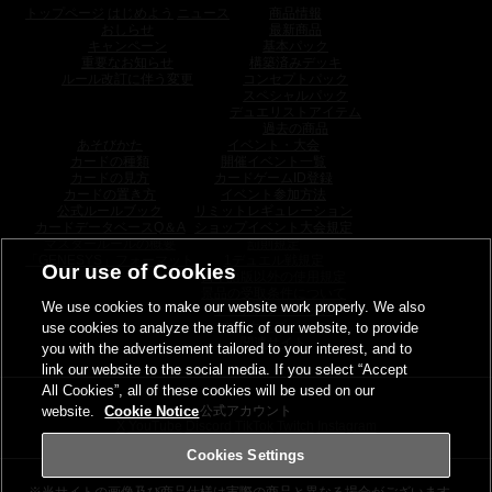
トップページ
はじめよう
ニュース
商品情報
おしらせ
最新商品
キャンペーン
基本パック
重要なお知らせ
構築済みデッキ
ルール改訂に伴う変更
コンセプトパック
スペシャルパック
デュエリストアイテム
過去の商品
あそびかた
イベント・大会
カードの種類
開催イベント一覧
カードの見方
カードゲームID登録
カードの置き方
イベント参加方法
公式ルールブック
リミットレギュレーション
カードデータベースQ＆A
ショップイベント大会規定
マスタールールの概要
罰則規定
「GENESYS」フォーマット
1デュエル戦規定
Our use of Cookies
日本語版以外の使用規定
景品の受取条件について
We use cookies to make our website work properly. We also
トーナメントパック
use cookies to analyze the traffic of our website, to provide
ウィナーズパック
関連サイト
you with the advertisement tailored to your interest, and to
link our website to the social media. If you select “Accept
All Cookies”, all of these cookies will be used on our
website.
Cookie Notice
公式アカウント
X
YouTube
Discord
TikTok
Twitch
Instagram
Cookies Settings