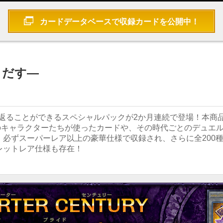
CLE side:UNITY
カードデータベースで
収録カードを公開中！
きだす―
り返ることができるスペシャルパックが2か月連続で登場！本商
。歴代のキャラクターたちが使ったカードや、その時代ごとのデュエ
必ずスーパーレア以上の豪華仕様で収録され、さらに全200
レットレア仕様も存在！