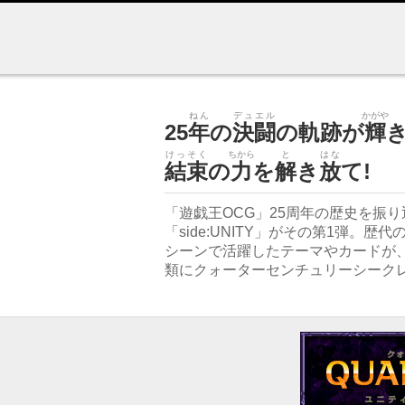
遊戯王OCGデュエルモンスターズ QUARTER CENTURY CHRONI
ねん
デュエル
かがや
25
年
の
決闘
の軌跡が
輝
けっそく
ちから
と
はな
結束
の
力
を
解
き
放
て!
「遊戯王OCG」25周年の歴史を振
「side:UNITY」がその第1弾
シーンで活躍したテーマやカードが、
類にクォーターセンチュリーシーク