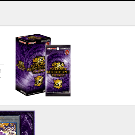
品
ル
種