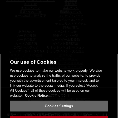
おしらせ
最新商品
キャンペーン
基本パック
重要なお知らせ
構築済みデッキ
ルール改訂に伴う変更
コンセプトパック
スペシャルパック
デュエリストアイテム
過去の商品
あそびかた
イベント・大会
カードの種類
開催イベント一覧
カードの見方
カードゲームID登録
カードの置き方
イベント参加方法
公式ルールブック
リミットレギュレーション
カードデータベースQ＆A
ショップイベント大会規定
マスタールールの概要
罰則規定
「GENESYS」フォーマット
1デュエル戦規定
Our use of Cookies
日本語版以外の使用規定
景品の受取条件について
We use cookies to make our website work properly. We also
トーナメントパック
ウィナーズパック
use cookies to analyze the traffic of our website, to provide
関連サイト
you with the advertisement tailored to your interest, and to
link our website to the social media. If you select “Accept
All Cookies”, all of these cookies will be used on our
website.
Cookie Notice
公式アカウント
X
YouTube
Discord
TikTok
Twitch
Instagram
Cookies Settings
※当サイトの画像及び商品仕様は
実際の商品と異なる場合がございます。